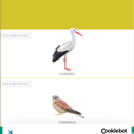
GEEN BROEDSEL
OOIEVAAR
GEEN BROEDSEL
TORENVALK
Wil jij ook de vogels he