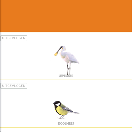
UITGEVLOGEN
LEPELAAR
UITGEVLOGEN
KOOLMEES