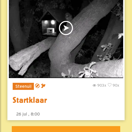
903x
90x
Steenuil
Startklaar
26 jul , 8:00