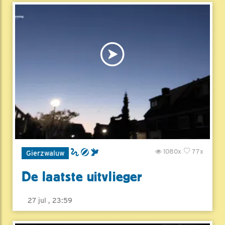
1080x
77x
Gierzwaluw
De laatste uitvlieger
27 jul , 23:59