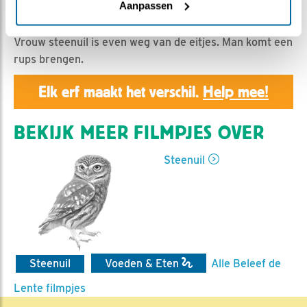
Geert | Geplaatst op 20 april 2020, 23:50 |
Vind ik
Aanpassen
leuk
|
Bewaar dit filmpje
|
1002x
Vrouw steenuil is even weg van de eitjes. Man komt een
rups brengen.
Elk erf maakt het verschil.
Help mee!
BEKIJK MEER FILMPJES OVER
Steenuil
Steenuil
Voeden & Eten
Alle Beleef de
Lente filmpjes