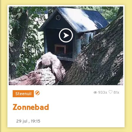
933x
81x
Steenuil
Zonnebad
29 jul , 19:15