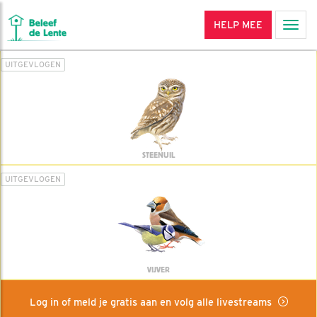
HELP MEE
Men
UITGEVLOGEN
STEENUIL
UITGEVLOGEN
VIJVER
Log in of meld je gratis aan en volg alle livestreams