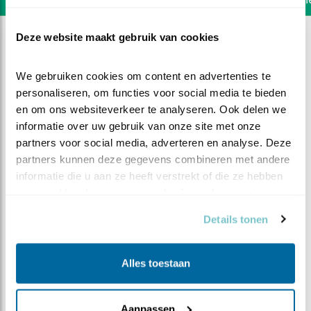
Deze website maakt gebruik van cookies
We gebruiken cookies om content en advertenties te 
personaliseren, om functies voor social media te bieden 
en om ons websiteverkeer te analyseren. Ook delen we 
informatie over uw gebruik van onze site met onze 
partners voor social media, adverteren en analyse. Deze 
partners kunnen deze gegevens combineren met andere 
informatie die u aan ze heeft verstrekt of die ze hebben 
verzameld op basis van uw gebruik van hun services.
Details tonen
DEEL DIT FILMPJE
Alles toestaan
Ik blijf nog even binnen
Aanpassen