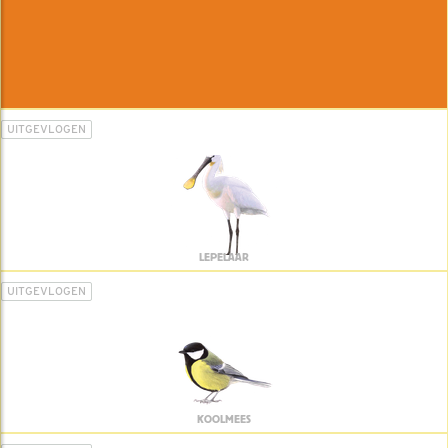
UITGEVLOGEN
LEPELAAR
UITGEVLOGEN
KOOLMEES