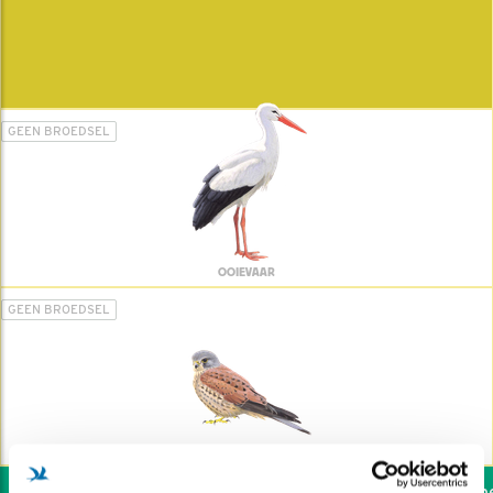
GEEN BROEDSEL
OOIEVAAR
GEEN BROEDSEL
TORENVALK
Wil jij ook de vogels hel