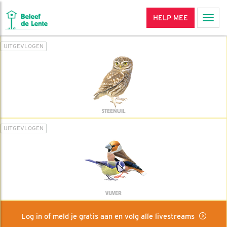
HELP MEE
Men
UITGEVLOGEN
STEENUIL
UITGEVLOGEN
VIJVER
Log in of meld je gratis aan en volg alle livestreams