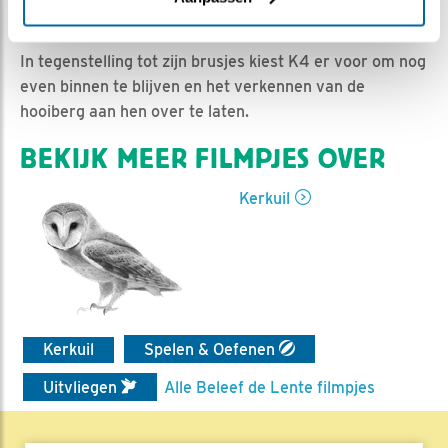
Ed Hoogkamer | Geplaatst op 8 juli 2025, 14:47 |
Vind ik leuk
|
Bewaar dit filmpje
|
276x
In tegenstelling tot zijn brusjes kiest K4 er voor om nog
even binnen te blijven en het verkennen van de
hooiberg aan hen over te laten.
BEKIJK MEER FILMPJES OVER
Kerkuil
Kerkuil
Spelen & Oefenen
Uitvliegen
Alle Beleef de Lente filmpjes