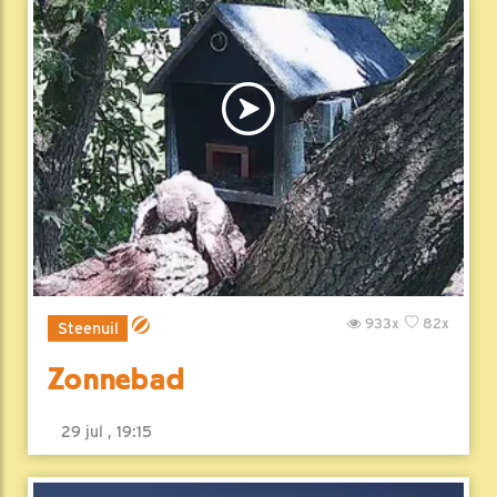
933x
82x
Steenuil
Zonnebad
29 jul , 19:15