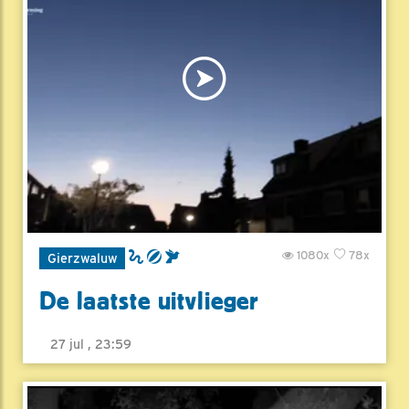
1080x
78x
Gierzwaluw
De laatste uitvlieger
27 jul , 23:59