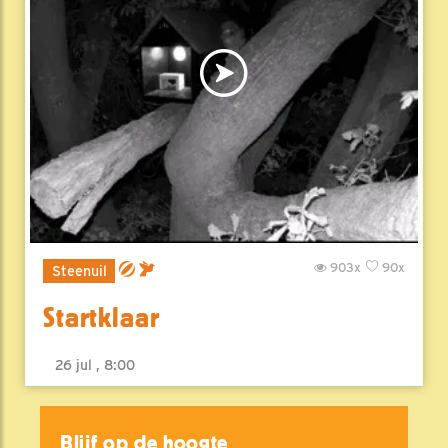
903x
90x
Steenuil
Startklaar
26 jul , 8:00
Blijf op de hoogte