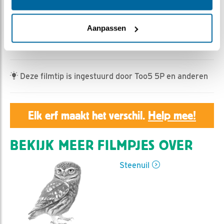
Geert | Geplaatst op 18 april 2022, 23:55 |
Vind ik
leuk
|
Bewaar dit filmpje
|
482x
Aanpassen
Steenuil, kerkuil en gekraagde roodstaart treden op in
dit filmpje
Deze filmtip is ingestuurd door Too5 5P en anderen
Elk erf maakt het verschil.
Help mee!
BEKIJK MEER FILMPJES OVER
Steenuil