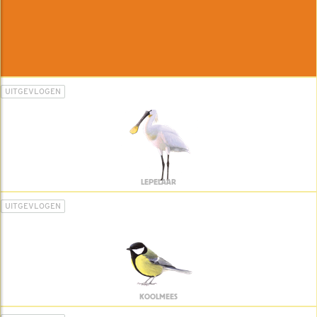
UITGEVLOGEN
LEPELAAR
UITGEVLOGEN
KOOLMEES