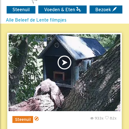
Steenuil
Voeden & Eten
Bezoek
Alle Beleef de Lente filmpjes
933x
82x
Steenuil