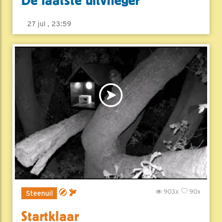
De laatste uitvlieger
27 jul , 23:59
903x
90x
Steenuil
Startklaar