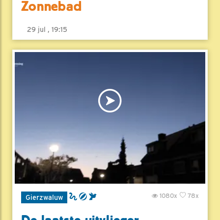
Zonnebad
29 jul , 19:15
1080x
78x
Gierzwaluw