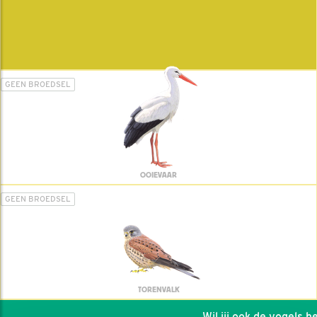
GEEN BROEDSEL
OOIEVAAR
GEEN BROEDSEL
TORENVALK
Wil jij ook de vogels help