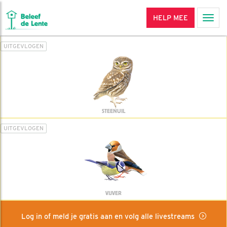
HELP MEE
Men
UITGEVLOGEN
STEENUIL
UITGEVLOGEN
VIJVER
Log in of meld je gratis aan en volg alle livestreams