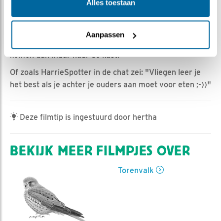
HannahK | Geplaatst op 13 juni 2025, 15:49 |
Vind ik
Alles toestaan
leuk
|
Bewaar dit filmpje
|
223x
Man heeft wellicht nog niet helemaal in zijn systeem
Aanpassen
zitten dat hij de uitvliegers ook iets moet brengen. Die
komen dan maar naar de kast.
Of zoals HarrieSpotter in de chat zei: "Vliegen leer je
het best als je achter je ouders aan moet voor eten ;-))"
Deze filmtip is ingestuurd door hertha
BEKIJK MEER FILMPJES OVER
Torenvalk