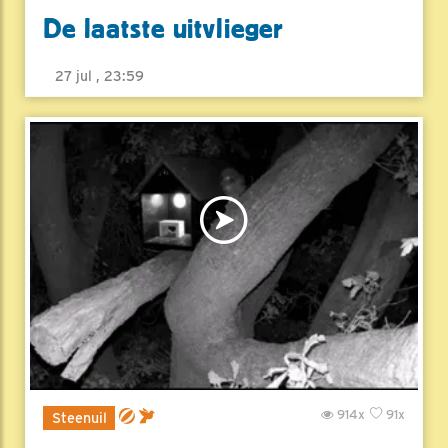
De laatste uitvlieger
27 jul , 23:59
914x
91x
Steenuil