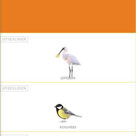
UITGEVLOGEN
LEPELAAR
UITGEVLOGEN
KOOLMEES