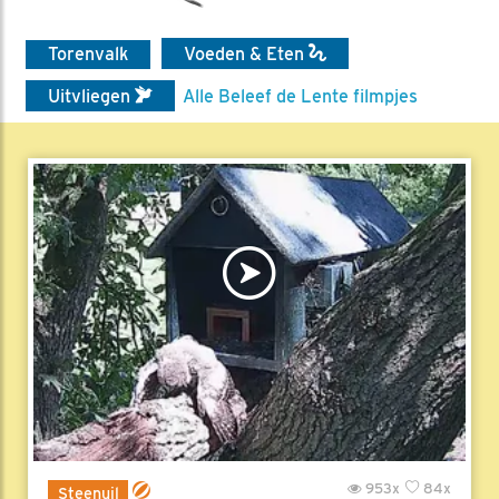
Torenvalk
Voeden & Eten
Uitvliegen
Alle Beleef de Lente filmpjes
953x
84x
Steenuil