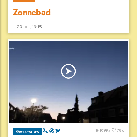
Zonnebad
29 jul , 19:15
1099x
78x
Gierzwaluw