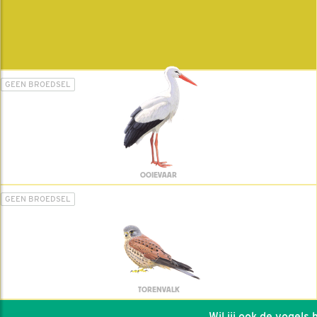
GEEN BROEDSEL
OOIEVAAR
GEEN BROEDSEL
TORENVALK
Wil jij ook de vogels he