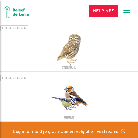
HELP MEE
Men
UITGEVLOGEN
STEENUIL
UITGEVLOGEN
VIJVER
Log in of meld je gratis aan en volg alle livestreams