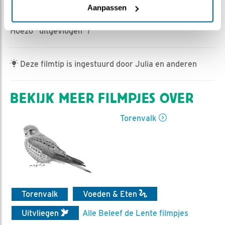
HannahK | Geplaatst op 16 juni 2025, 16:55 |
Vind ik
Aanpassen
leuk
|
Bewaar dit filmpje
|
290x
Hoezo "uitgevlogen"?
Deze filmtip is ingestuurd door Julia en anderen
BEKIJK MEER FILMPJES OVER
Torenvalk
Torenvalk
Voeden & Eten
Uitvliegen
Alle Beleef de Lente filmpjes