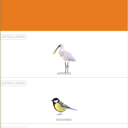
UITGEVLOGEN
LEPELAAR
UITGEVLOGEN
KOOLMEES