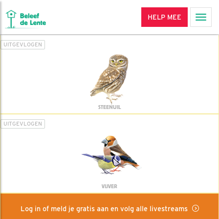
HELP MEE
Men
UITGEVLOGEN
STEENUIL
UITGEVLOGEN
VIJVER
Log in of meld je gratis aan en volg alle livestreams