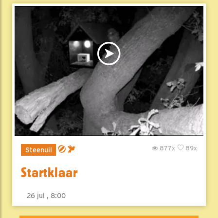
877x
89x
Steenuil
Startklaar
26 jul , 8:00