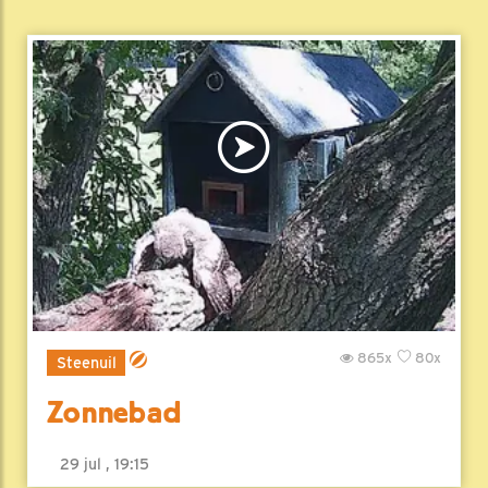
865x
80x
Steenuil
Zonnebad
29 jul , 19:15