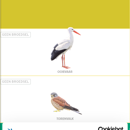
GEEN BROEDSEL
OOIEVAAR
GEEN BROEDSEL
TORENVALK
Wil jij ook de vogels h