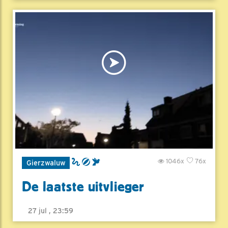
1046x
76x
Gierzwaluw
De laatste uitvlieger
27 jul , 23:59