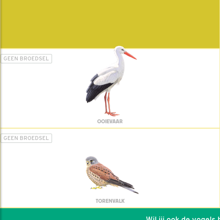
GEEN BROEDSEL
OOIEVAAR
GEEN BROEDSEL
TORENVALK
Wil jij ook de vogels he