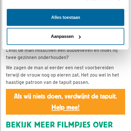
Claus van den Hoek | Geplaatst op 5 juni 2025, 23:59 |
Vind ik leuk
|
Bewaar dit filmpje
|
238x
Alles toestaan
Een kwartiertje turven levert interessante gegevens
op: 18 voedingen in een kwartier, waarvan 15 door de
vrouw en slechts 3 door de man. Wat is daarvan de
Aanpassen
oorzaak?
Leidt de man misschien een dubbelleven en moet hij
twee gezinnen onderhouden?
We zagen de man al eerder een nest voorbereiden
terwijl de vrouw nog op eieren zat. Het zou wel in het
haastige patroon van de tapuit passen.
Als wij niets doen, verdwijnt de tapuit.
Help mee!
BEKIJK MEER FILMPJES OVER