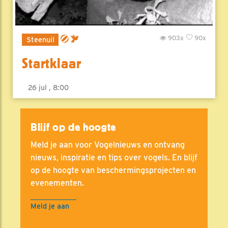
903x
90x
Steenuil
Startklaar
26 jul , 8:00
Blijf op de hoogte
Meld je aan voor Vogelnieuws en ontvang
nieuws, inspiratie en tips over vogels. En blijf
op de hoogte van beschermingsprojecten en
evenementen.
Meld je aan