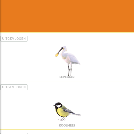
UITGEVLOGEN
LEPELAAR
UITGEVLOGEN
KOOLMEES