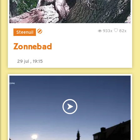
933x
82x
Steenuil
Zonnebad
29 jul , 19:15