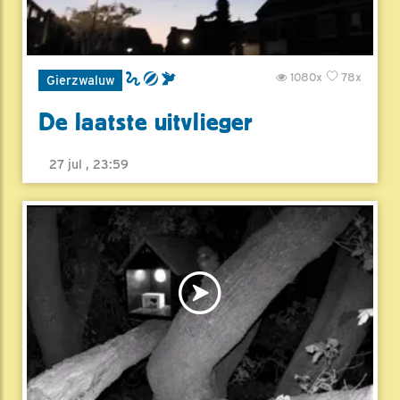
1080x
78x
Gierzwaluw
De laatste uitvlieger
27 jul , 23:59