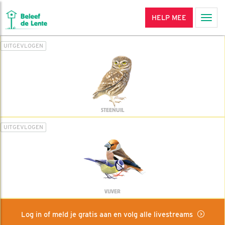
HELP MEE
Men
UITGEVLOGEN
STEENUIL
UITGEVLOGEN
VIJVER
Log in of meld je gratis aan en volg alle livestreams