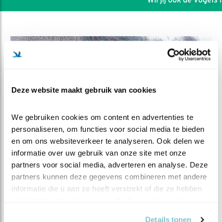
Deze website maakt gebruik van cookies
We gebruiken cookies om content en advertenties te 
personaliseren, om functies voor social media te bieden 
en om ons websiteverkeer te analyseren. Ook delen we 
informatie over uw gebruik van onze site met onze 
partners voor social media, adverteren en analyse. Deze 
DEEL DIT FILMPJE
partners kunnen deze gegevens combineren met andere 
informatie die u aan ze heeft verstrekt of die ze hebben 
Hoe vaak en door wie?
verzameld op basis van uw gebruik van hun services.
Details tonen