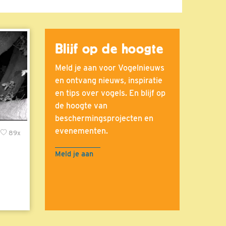
Blijf op de hoogte
Meld je aan voor Vogelnieuws
en ontvang nieuws, inspiratie
en tips over vogels. En blijf op
de hoogte van
beschermingsprojecten en
evenementen.
89x
Meld je aan