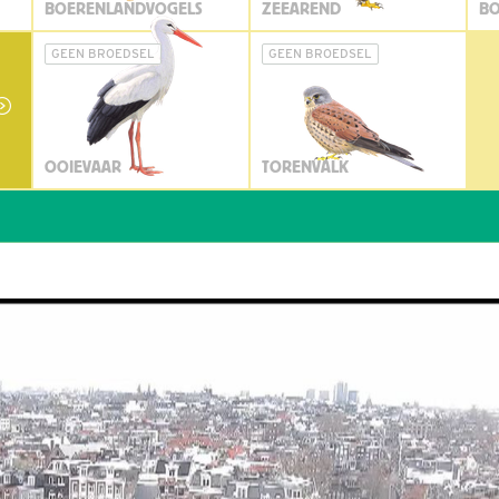
BOERENLANDVOGELS
ZEEAREND
BO
GEEN BROEDSEL
GEEN BROEDSEL
OOIEVAAR
TORENVALK