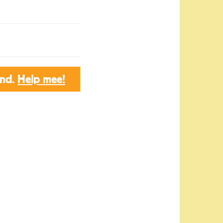
end.
Help mee!