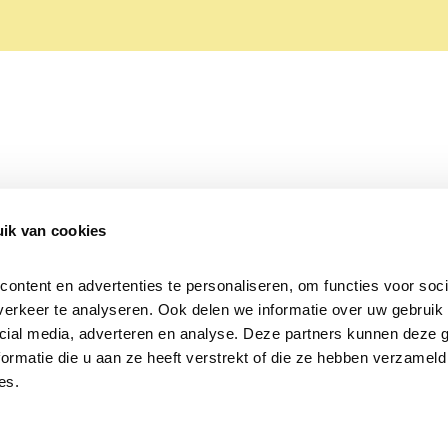
ik van cookies
Over Beleef de Lente
Mijn privacy
Cookieverklaring
ntent en advertenties te personaliseren, om functies voor socia
erkeer te analyseren. Ook delen we informatie over uw gebruik v
cial media, adverteren en analyse. Deze partners kunnen deze 
rmatie die u aan ze heeft verstrekt of die ze hebben verzameld 
es.
Samen voor
vogels en natuur