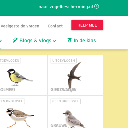
naar vogelbescherming.nl
HELP MEE
Veelgestelde vragen
Contact
Blogs & vlogs
In de klas
ITGEVLOGEN
UITGEVLOGEN
OLMEES
GIERZWALUW
EEN BROEDSEL
GEEN BROEDSEL
GRAUWE