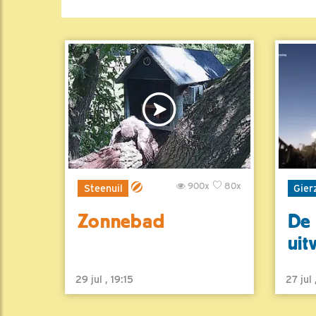
900x
80x
Steenuil
Gier
Zonnebad
De 
uit
29 jul , 19:15
27 jul