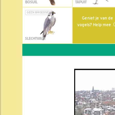
BOSUIL
TAPUIT
GEEN BROEDSEL
Geniet je van de
vogels? Help mee
SLECHTVALK