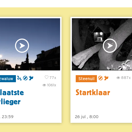
77x
887x
zwaluw
Steenuil
1061x
laatste
Startklaar
vlieger
 , 23:59
26 jul , 8:00