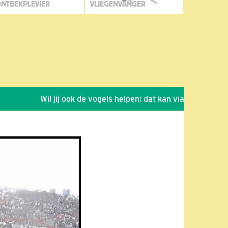
NTBEKPLEVIER
VLIEGENVANGER
Wil jij ook de vogels helpen: dat kan via de link!
*
Se