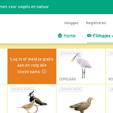
men voor vogels en natuur
Inloggen
Registreren
Home
Filmpjes
UITGEVLOGEN
U
Log in of meld je gratis
aan en volg alle
livestreams
LEPELAAR
KO
UITGEVLOGEN
UITGEVLOGEN
G