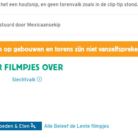
het een houtsnip, en geen torenvalk zoals in de clip-tip stond.
estuurd door Mexicaansekip
 op gebouwen en torens zijn niet vanzelfsprek
 FILMPJES OVER
Slechtvalk
oeden & Eten
Alle Beleef de Lente filmpjes