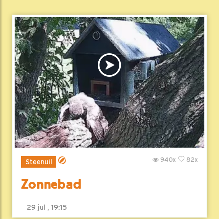
940x
82x
Steenuil
Zonnebad
29 jul , 19:15