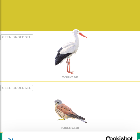
GEEN BROEDSEL
OOIEVAAR
GEEN BROEDSEL
TORENVALK
Wil jij ook de vogels hel