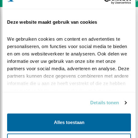
Deze website maakt gebruik van cookies
We gebruiken cookies om content en advertenties te 
personaliseren, om functies voor social media te bieden 
en om ons websiteverkeer te analyseren. Ook delen we 
informatie over uw gebruik van onze site met onze 
partners voor social media, adverteren en analyse. Deze 
partners kunnen deze gegevens combineren met andere 
informatie die u aan ze heeft verstrekt of die ze hebben 
verzameld op basis van uw gebruik van hun services.
Details tonen
DEEL DIT FILMPJE
Alles toestaan
Hoe heet de prooi