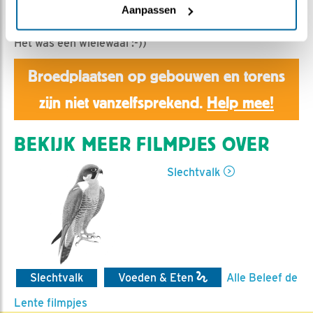
Aaltje | Geplaatst op 13 mei 2019, 11:52 |
Vind ik leuk
|
Aanpassen
Bewaar dit filmpje
|
1255x
Het was een wielewaal :-))
Broedplaatsen op gebouwen en torens
zijn niet vanzelfsprekend.
Help mee!
BEKIJK MEER FILMPJES OVER
Slechtvalk
Slechtvalk
Voeden & Eten
Alle Beleef de
Lente filmpjes