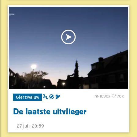
1090x
78x
Gierzwaluw
De laatste uitvlieger
27 jul , 23:59