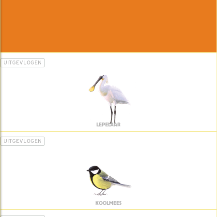
UITGEVLOGEN
LEPELAAR
UITGEVLOGEN
KOOLMEES