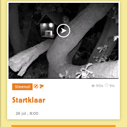
910x
91x
Steenuil
Startklaar
26 jul , 8:00