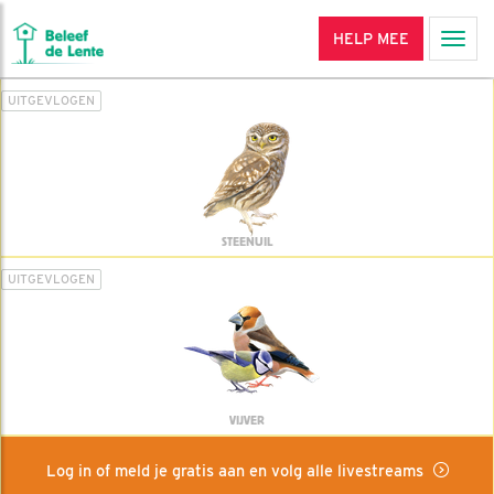
HELP MEE
Men
UITGEVLOGEN
STEENUIL
UITGEVLOGEN
VIJVER
Log in of meld je gratis aan en volg alle livestreams