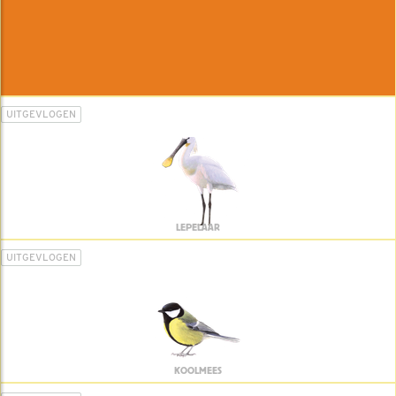
UITGEVLOGEN
LEPELAAR
UITGEVLOGEN
KOOLMEES