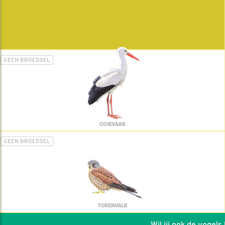
GEEN BROEDSEL
OOIEVAAR
GEEN BROEDSEL
TORENVALK
Wil jij ook de vogels he