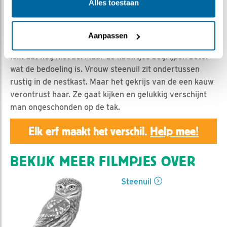
Geert | Geplaatst op 19 maart 2019, 23:50 |
Vind ik
Alles toestaan
leuk
|
Bewaar dit filmpje
|
1187x
Man steenuil is druk bij de nestkast met het wegjagen
Aanpassen
van ongenode bezoekers. Bij de eerste, een holenduif,
lukt dat nog niet zo. Maar de kauwtjes begrijpen beter
wat de bedoeling is. Vrouw steenuil zit ondertussen
rustig in de nestkast. Maar het gekrijs van de een kauw
verontrust haar. Ze gaat kijken en gelukkig verschijnt
man ongeschonden op de tak.
Elk erf maakt het verschil.
Help mee!
BEKIJK MEER FILMPJES OVER
Steenuil