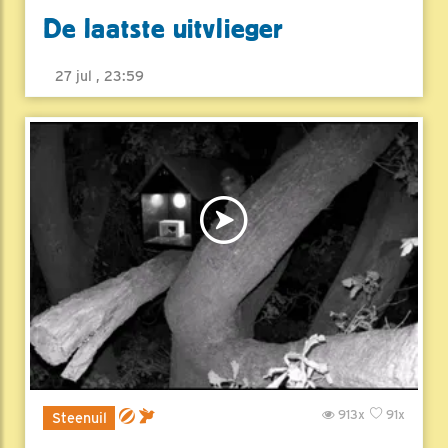
De laatste uitvlieger
27 jul , 23:59
913x
91x
Steenuil