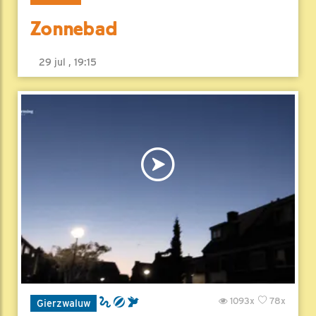
Zonnebad
29 jul , 19:15
1093x
78x
Gierzwaluw