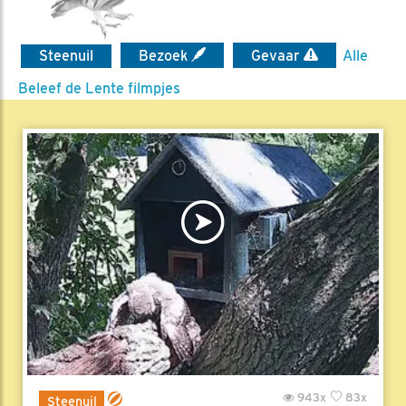
Steenuil
Bezoek
Gevaar
Alle
Beleef de Lente filmpjes
943x
83x
Steenuil