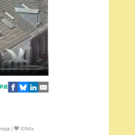
MPJE
lmpje
|
1094x