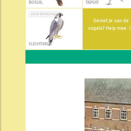
BOSUIL
TAPUIT
GEEN BROEDSEL
Geniet je van de
vogels? Help mee
SLECHTVALK