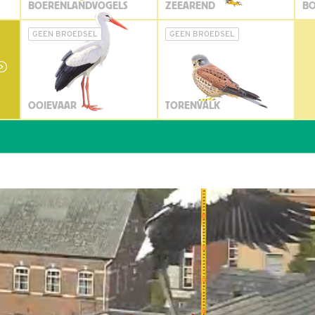
BOERENLANDVOGELS
ZEEAREND
BO
GEEN BROEDSEL
GEEN BROEDSEL
OOIEVAAR
TORENVALK