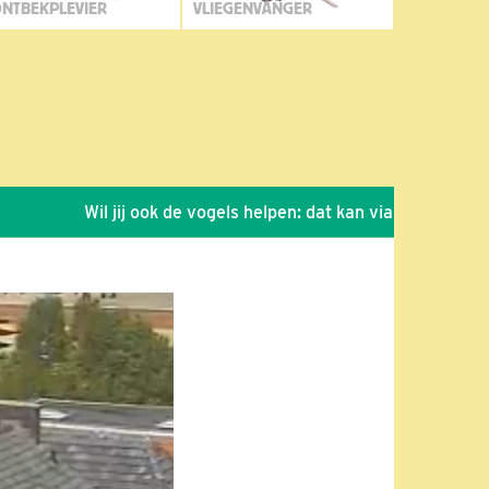
NTBEKPLEVIER
VLIEGENVANGER
Wil jij ook de vogels helpen: dat kan via de link!
*
Se