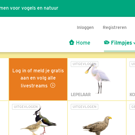
men voor vogels en natuur
Inloggen
Registreren
Home
Filmpjes
UITGEVLOGEN
U
Log in of meld je gratis
aan en volg alle
livestreams
LEPELAAR
KO
UITGEVLOGEN
UITGEVLOGEN
G