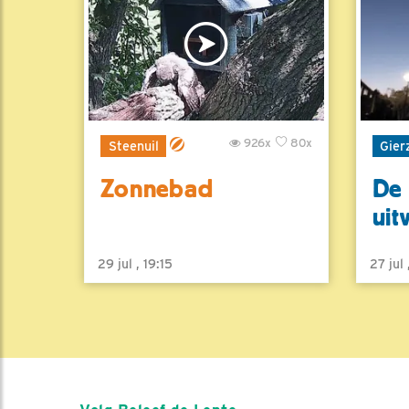
926x
80x
Steenuil
Gier
Zonnebad
De 
uit
29 jul , 19:15
27 jul