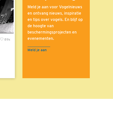
Meld je aan voor Vogelnieuws
en ontvang nieuws, inspiratie
en tips over vogels. En blijf op
de hoogte van
beschermingsprojecten en
evenementen.
89x
Meld je aan