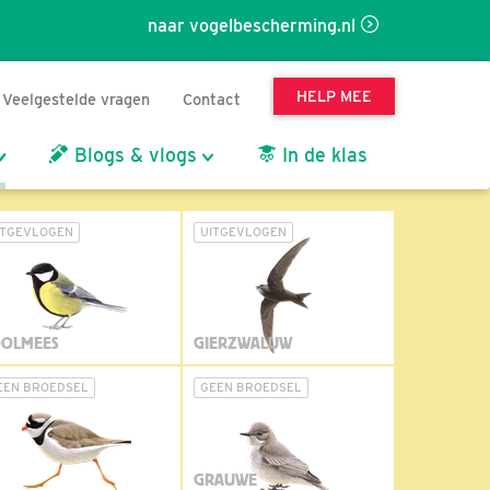
naar vogelbescherming.nl
HELP MEE
Veelgestelde vragen
Contact
Blogs & vlogs
In de klas
ITGEVLOGEN
UITGEVLOGEN
OLMEES
GIERZWALUW
EEN BROEDSEL
GEEN BROEDSEL
GRAUWE