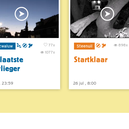
77x
898x
zwaluw
Steenuil
1077x
laatste
Startklaar
vlieger
 , 23:59
26 jul , 8:00