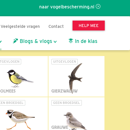
naar vogelbescherming.nl
HELP MEE
Veelgestelde vragen
Contact
Blogs & vlogs
In de klas
ITGEVLOGEN
UITGEVLOGEN
OLMEES
GIERZWALUW
EEN BROEDSEL
GEEN BROEDSEL
GRAUWE