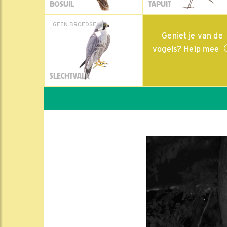
BOSUIL
TAPUIT
GEEN BROEDSEL
Geniet je van de
vogels? Help mee
SLECHTVALK