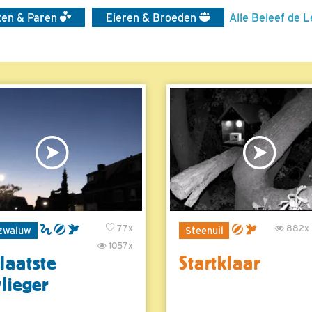
rten & Paren
Eieren & Broeden
Alle Beleef de L
77x
882x
zwaluw
Steenuil
1057x
laatste
Startklaar
vlieger