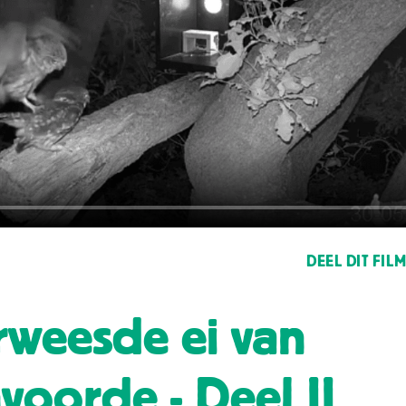
DEEL DIT FIL
rweesde ei van
nvoorde - Deel II