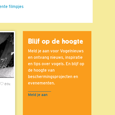
ente filmpjes
Blijf op de hoogte
Meld je aan voor Vogelnieuws
en ontvang nieuws, inspiratie
en tips over vogels. En blijf op
de hoogte van
beschermingsprojecten en
evenementen.
89x
Meld je aan