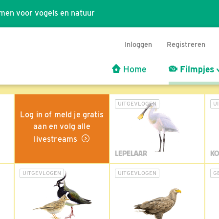
men voor vogels en natuur
Inloggen
Registreren
Home
Filmpjes
UITGEVLOGEN
U
Log in of meld je gratis
aan en volg alle
livestreams
LEPELAAR
KO
UITGEVLOGEN
UITGEVLOGEN
G