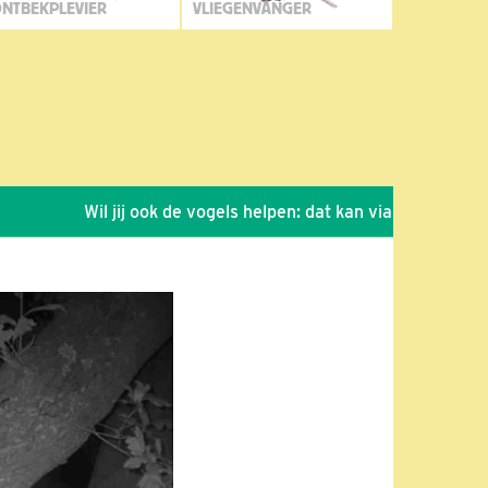
NTBEKPLEVIER
VLIEGENVANGER
Wil jij ook de vogels helpen: dat kan via de link!
*
Sei