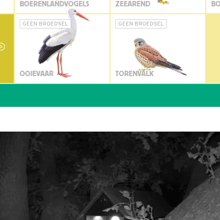
BOERENLANDVOGELS
ZEEAREND
BO
GEEN BROEDSEL
GEEN BROEDSEL
OOIEVAAR
TORENVALK