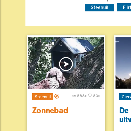
Steenuil
Fli
888x
80x
Steenuil
Gier
Zonnebad
De 
uit