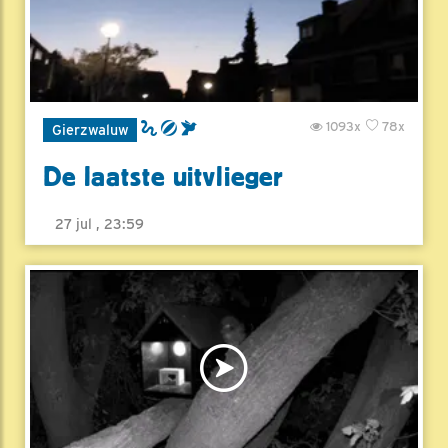
1093x
78x
Gierzwaluw
De laatste uitvlieger
27 jul , 23:59