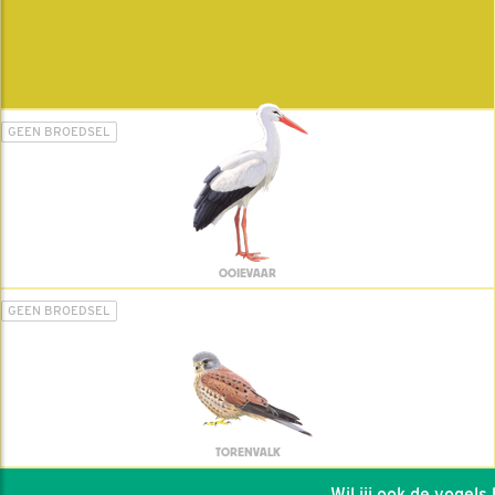
GEEN BROEDSEL
OOIEVAAR
GEEN BROEDSEL
TORENVALK
Wil jij ook de vogels he