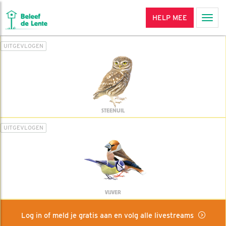
HELP MEE
Men
UITGEVLOGEN
STEENUIL
UITGEVLOGEN
VIJVER
Log in of meld je gratis aan en volg alle livestreams