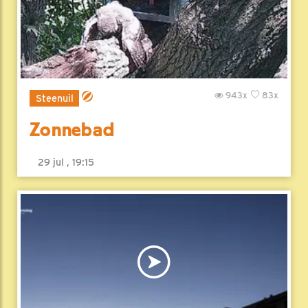
943x
83x
Steenuil
Zonnebad
29 jul , 19:15