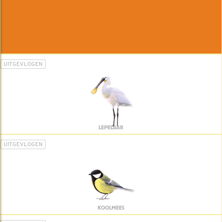
UITGEVLOGEN
LEPELAAR
UITGEVLOGEN
KOOLMEES