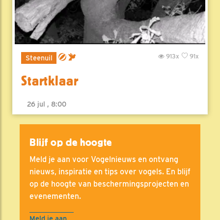
913x
91x
Steenuil
Startklaar
26 jul , 8:00
Blijf op de hoogte
Meld je aan voor Vogelnieuws en ontvang
nieuws, inspiratie en tips over vogels. En blijf
op de hoogte van beschermingsprojecten en
evenementen.
Meld je aan