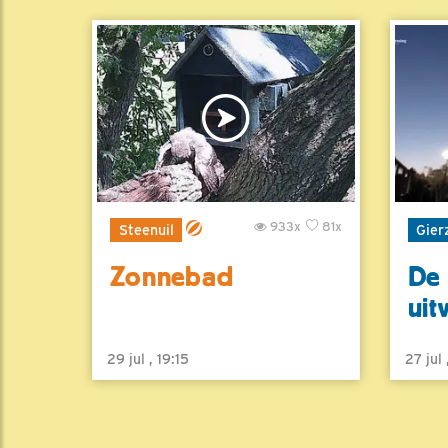
933x
81x
Steenuil
Gier
Zonnebad
De 
uit
29 jul , 19:15
27 jul