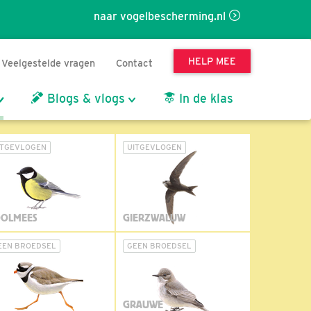
naar vogelbescherming.nl
HELP MEE
Veelgestelde vragen
Contact
Blogs & vlogs
In de klas
ITGEVLOGEN
UITGEVLOGEN
OLMEES
GIERZWALUW
EEN BROEDSEL
GEEN BROEDSEL
GRAUWE