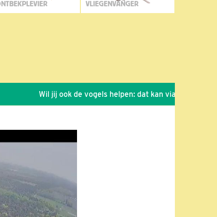
NTBEKPLEVIER
VLIEGENVANGER
Wil jij ook de vogels helpen: dat kan via de link!
*
Se