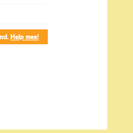
end.
Help mee!