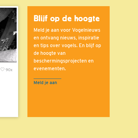
Blijf op de hoogte
Meld je aan voor Vogelnieuws
en ontvang nieuws, inspiratie
en tips over vogels. En blijf op
de hoogte van
beschermingsprojecten en
evenementen.
90x
Meld je aan