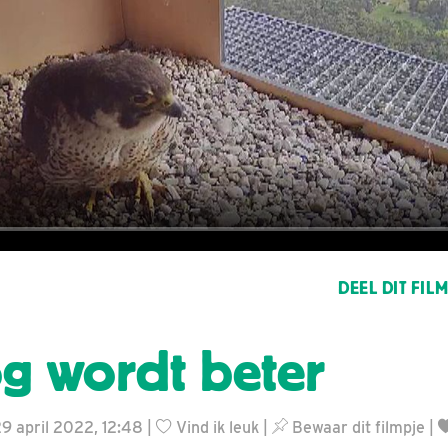
DEEL DIT FIL
g wordt beter
29 april 2022, 12:48 |
Vind ik leuk
|
Bewaar dit filmpje
|