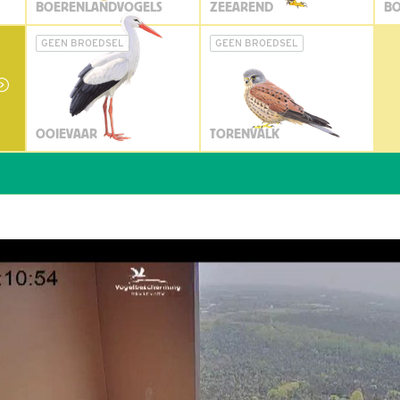
BOERENLANDVOGELS
ZEEAREND
BO
GEEN BROEDSEL
GEEN BROEDSEL
OOIEVAAR
TORENVALK