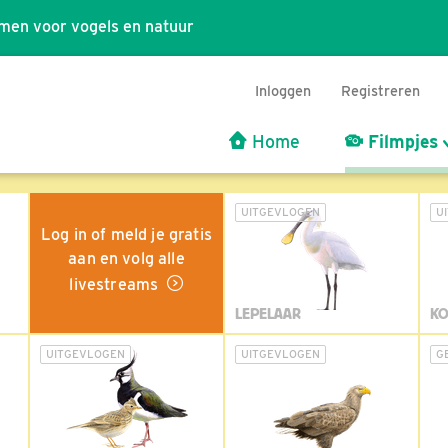
men voor vogels en natuur
Inloggen
Registreren
Home
Filmpjes
UITGEVLOGEN
U
Log in of meld je gratis
aan en volg alle
livestreams
LEPELAAR
KO
UITGEVLOGEN
UITGEVLOGEN
G