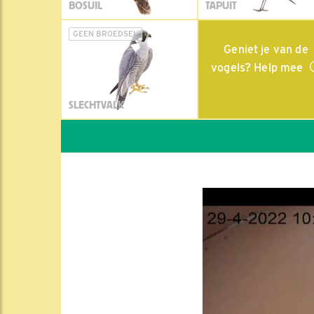
BOSUIL
TAPUIT
GEEN BROEDSEL
Geniet je van de
vogels? Help mee
SLECHTVALK