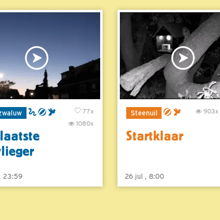
77x
903x
zwaluw
Steenuil
1080x
laatste
Startklaar
vlieger
 , 23:59
26 jul , 8:00