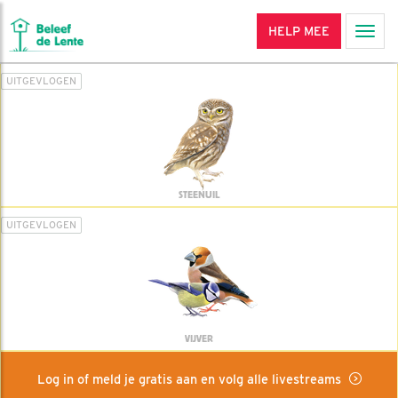
HELP MEE
Men
UITGEVLOGEN
STEENUIL
UITGEVLOGEN
VIJVER
Log in of meld je gratis aan en volg alle livestreams