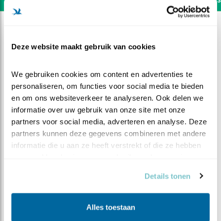
Deze website maakt gebruik van cookies
We gebruiken cookies om content en advertenties te 
personaliseren, om functies voor social media te bieden 
en om ons websiteverkeer te analyseren. Ook delen we 
informatie over uw gebruik van onze site met onze 
partners voor social media, adverteren en analyse. Deze 
partners kunnen deze gegevens combineren met andere 
informatie die u aan ze heeft verstrekt of die ze hebben 
verzameld op basis van uw gebruik van hun services.
DEEL DIT FILMPJE
Details tonen
Het is zover: paring
Alles toestaan