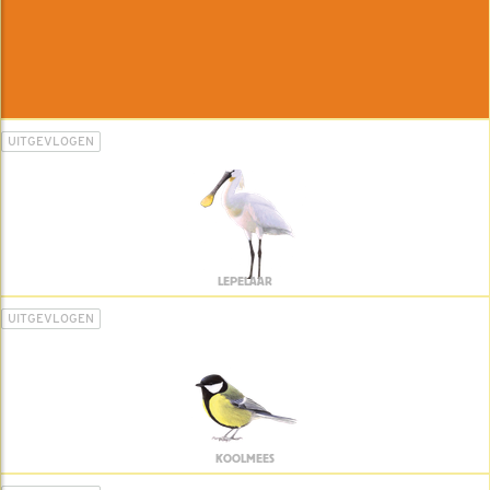
UITGEVLOGEN
LEPELAAR
UITGEVLOGEN
KOOLMEES