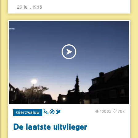
29 jul , 19:15
1083x
78x
Gierzwaluw
De laatste uitvlieger