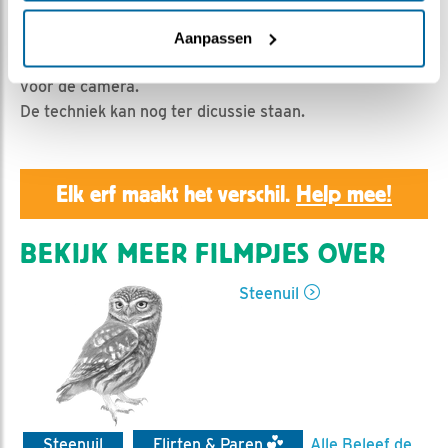
Geert | Geplaatst op 9 maart 2020, 22:55 |
Vind ik
leuk
|
Bewaar dit filmpje
|
1039x
Aanpassen
Man en vrouw steenuil: de eerste paring van dit jaar
voor de camera.
De techniek kan nog ter dicussie staan.
Elk erf maakt het verschil.
Help mee!
BEKIJK MEER FILMPJES OVER
Steenuil
Steenuil
Flirten & Paren
Alle Beleef de