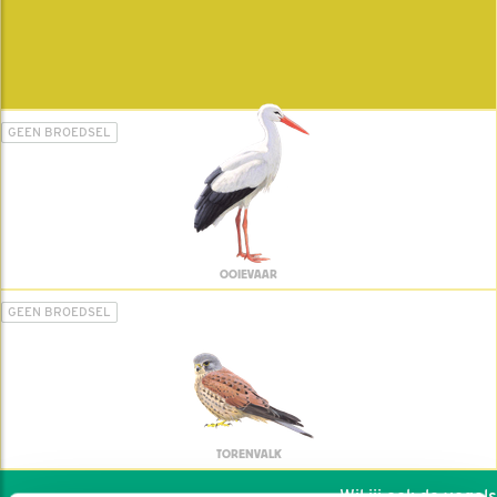
GEEN BROEDSEL
OOIEVAAR
GEEN BROEDSEL
TORENVALK
Wil jij ook de vogels h