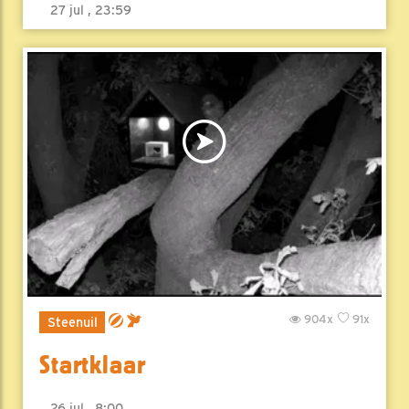
27 jul , 23:59
904x
91x
Steenuil
Startklaar
26 jul , 8:00