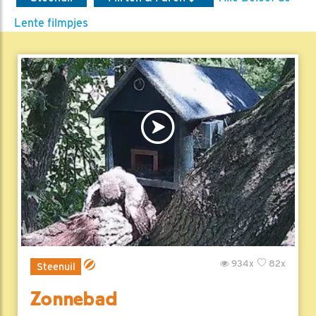
Lente filmpjes
934x
82x
Steenuil
Zonnebad