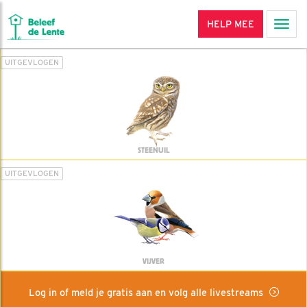
HELP MEE
Men
UITGEVLOGEN
STEENUIL
UITGEVLOGEN
VIJVER
Log in of meld je gratis aan en volg alle livestreams