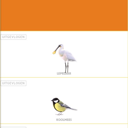
UITGEVLOGEN
LEPELAAR
UITGEVLOGEN
KOOLMEES