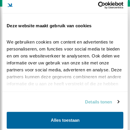
Deze website maakt gebruik van cookies
We gebruiken cookies om content en advertenties te 
personaliseren, om functies voor social media te bieden 
en om ons websiteverkeer te analyseren. Ook delen we 
informatie over uw gebruik van onze site met onze 
partners voor social media, adverteren en analyse. Deze 
partners kunnen deze gegevens combineren met andere 
informatie die u aan ze heeft verstrekt of die ze hebben 
verzameld op basis van uw gebruik van hun services.
DEEL DIT FILMPJE
Details tonen
Het gaat rustig door
Alles toestaan