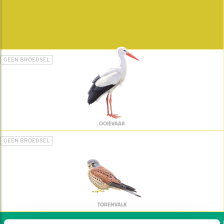
GEEN BROEDSEL
OOIEVAAR
GEEN BROEDSEL
TORENVALK
Wil jij ook de vogels he