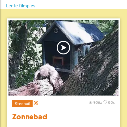
Lente filmpjes
906x
80x
Steenuil
Zonnebad