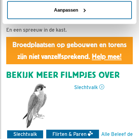
Aaltje | Geplaatst op 3 maart 2019, 21:33 |
Vind ik
leuk
|
Bewaar dit filmpje
|
1209x
Aanpassen
Alweer een Grote Bonte Specht!
En een spreeuw in de kast.
Broedplaatsen op gebouwen en torens
zijn niet vanzelfsprekend.
Help mee!
BEKIJK MEER FILMPJES OVER
Slechtvalk
Slechtvalk
Flirten & Paren
Alle Beleef de