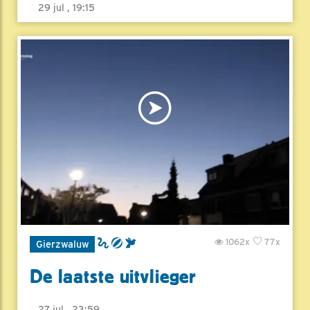
29 jul , 19:15
1062x
77x
Gierzwaluw
De laatste uitvlieger
27 jul , 23:59