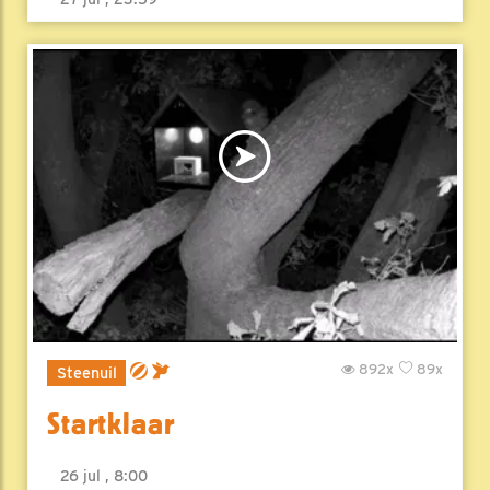
892x
89x
Steenuil
Startklaar
26 jul , 8:00