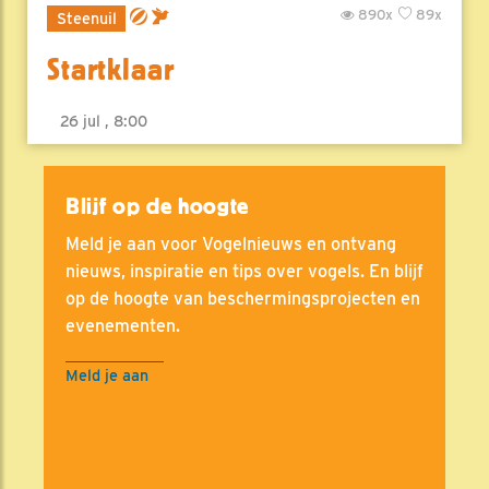
890x
89x
Steenuil
Startklaar
26 jul , 8:00
Blijf op de hoogte
Meld je aan voor Vogelnieuws en ontvang
nieuws, inspiratie en tips over vogels. En blijf
op de hoogte van beschermingsprojecten en
evenementen.
Meld je aan