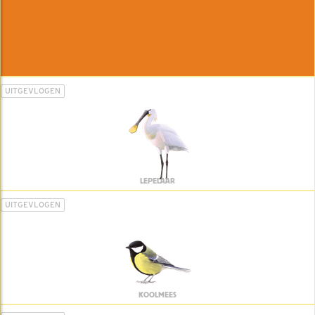
UITGEVLOGEN
LEPELAAR
UITGEVLOGEN
KOOLMEES