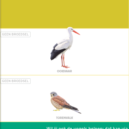
GEEN BROEDSEL
OOIEVAAR
GEEN BROEDSEL
TORENVALK
Wil jij ook de vogels helpen: dat kan via de