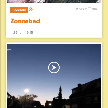
906x
80x
Steenuil
Zonnebad
29 jul , 19:15