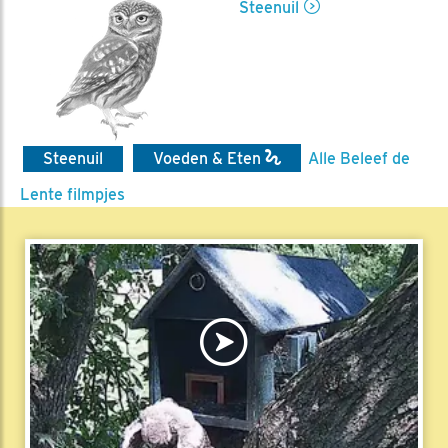
Steenuil
Steenuil
Voeden & Eten
Alle Beleef de
Lente filmpjes