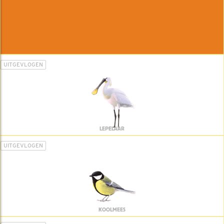
UITGEVLOGEN
LEPELAAR
UITGEVLOGEN
KOOLMEES