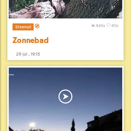
865x
80x
Steenuil
Zonnebad
29 jul , 19:15