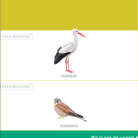
GEEN BROEDSEL
OOIEVAAR
GEEN BROEDSEL
TORENVALK
Wil jij ook de vogels he