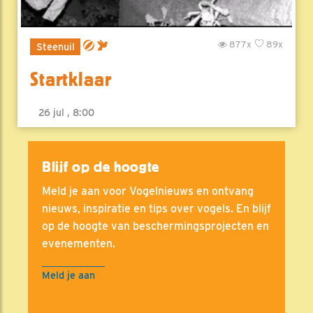
877x
89x
Steenuil
Startklaar
26 jul , 8:00
Blijf op de hoogte
Meld je aan voor Vogelnieuws en ontvang
nieuws, inspiratie en tips over vogels. En blijf
op de hoogte van beschermingsprojecten en
evenementen.
Meld je aan