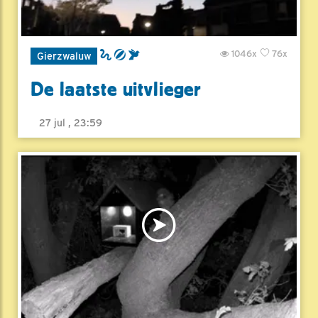
1046x
76x
Gierzwaluw
De laatste uitvlieger
27 jul , 23:59