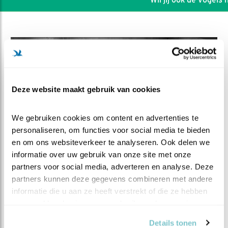
Deze website maakt gebruik van cookies
We gebruiken cookies om content en advertenties te 
personaliseren, om functies voor social media te bieden 
en om ons websiteverkeer te analyseren. Ook delen we 
informatie over uw gebruik van onze site met onze 
partners voor social media, adverteren en analyse. Deze 
DEEL DIT FILMPJE
partners kunnen deze gegevens combineren met andere 
informatie die u aan ze heeft verstrekt of die ze hebben 
HEFTIG. Kuiken lijkt te stikken
verzameld op basis van uw gebruik van hun services.
Details tonen