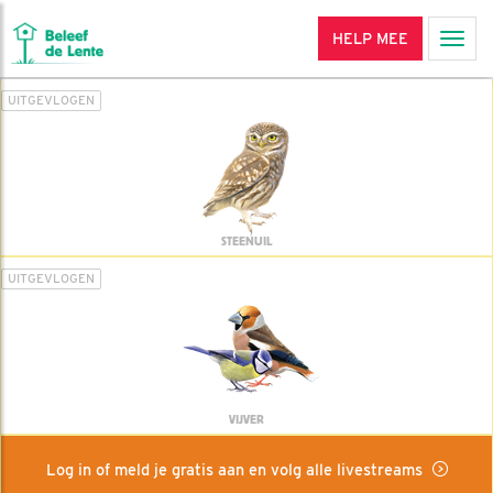
HELP MEE
Men
UITGEVLOGEN
STEENUIL
UITGEVLOGEN
VIJVER
Log in of meld je gratis aan en volg alle livestreams