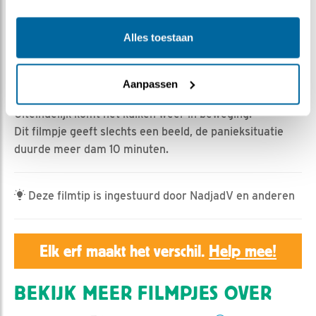
Geert | Geplaatst op 3 mei 2024, 17:35 |
Vind ik leuk
|
Bewaar dit filmpje
|
478x
Alles toestaan
Het loopt goed af! Een kuiken valt om na het krijgen van
een brok eten, dat verkeerd valt? Vrouw steenuil raakt
in lichte paniek en gaat het kuiken reanimeren door te
Aanpassen
stimuleren met de snavel. prikken en trekken.
Uiteindelijk komt het kuiken weer in beweging.
Dit filmpje geeft slechts een beeld, de panieksituatie
duurde meer dam 10 minuten.
Deze filmtip is ingestuurd door NadjadV en anderen
Elk erf maakt het verschil.
Help mee!
BEKIJK MEER FILMPJES OVER