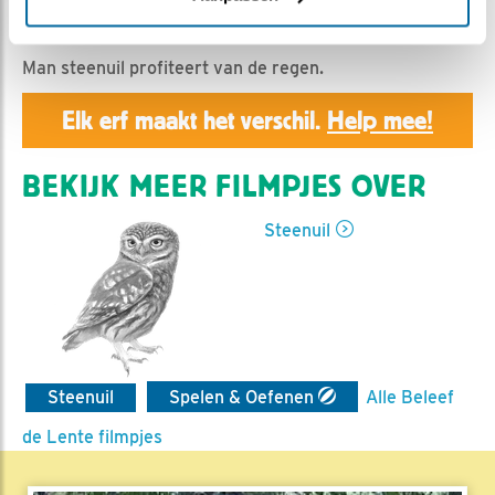
Geert | Geplaatst op 15 mei 2021, 17:37 |
Vind ik leuk
|
Bewaar dit filmpje
|
695x
Man steenuil profiteert van de regen.
Elk erf maakt het verschil.
Help mee!
BEKIJK MEER FILMPJES OVER
Steenuil
Steenuil
Spelen & Oefenen
Alle Beleef
de Lente filmpjes