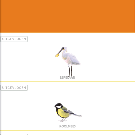
UITGEVLOGEN
LEPELAAR
UITGEVLOGEN
KOOLMEES