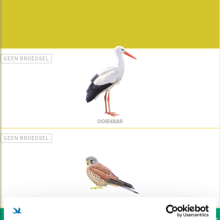
GEEN BROEDSEL
OOIEVAAR
GEEN BROEDSEL
TORENVALK
Wil jij ook de vogels h