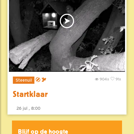
904x
91x
Steenuil
Startklaar
26 jul , 8:00
Blijf op de hoogte