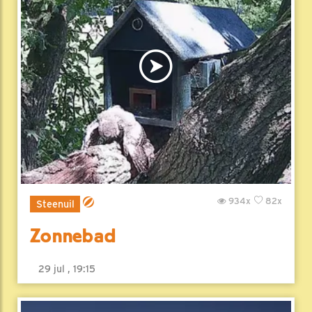
934x
82x
Steenuil
Zonnebad
29 jul , 19:15