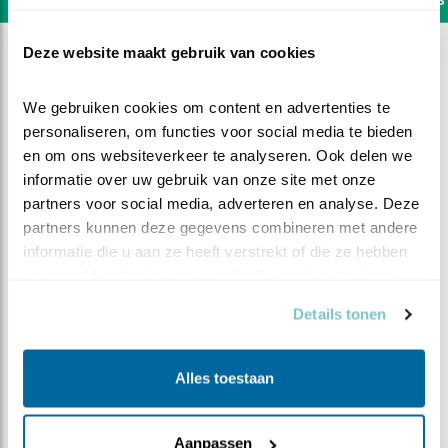
Deze website maakt gebruik van cookies
We gebruiken cookies om content en advertenties te 
personaliseren, om functies voor social media te bieden 
en om ons websiteverkeer te analyseren. Ook delen we 
informatie over uw gebruik van onze site met onze 
partners voor social media, adverteren en analyse. Deze 
partners kunnen deze gegevens combineren met andere 
informatie die u aan ze heeft verstrekt of die ze hebben 
verzameld op basis van uw gebruik van hun services.
Details tonen
DEEL DIT FILMPJE
Alles toestaan
Heerlijke koude douche
Aanpassen