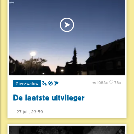
1083x
78x
Gierzwaluw
De laatste uitvlieger
27 jul , 23:59