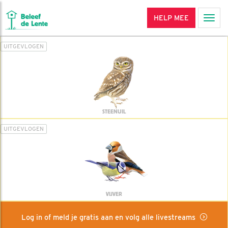
HELP MEE
Men
UITGEVLOGEN
STEENUIL
UITGEVLOGEN
VIJVER
Log in of meld je gratis aan en volg alle livestreams