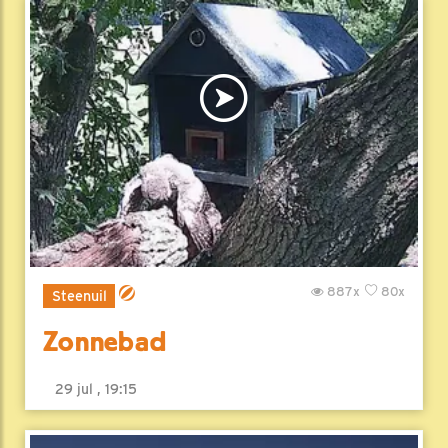
887x
80x
Steenuil
Zonnebad
29 jul , 19:15