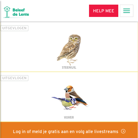
HELP MEE
Men
UITGEVLOGEN
STEENUIL
UITGEVLOGEN
VIJVER
Log in of meld je gratis aan en volg alle livestreams