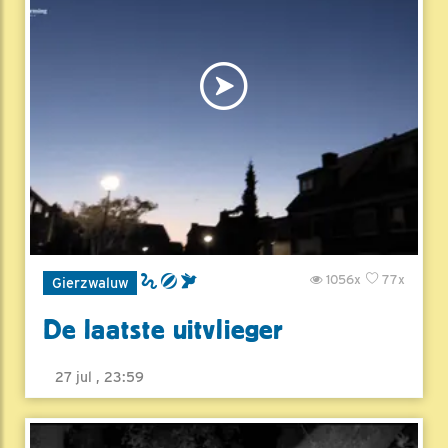
1056x
77x
Gierzwaluw
De laatste uitvlieger
27 jul , 23:59