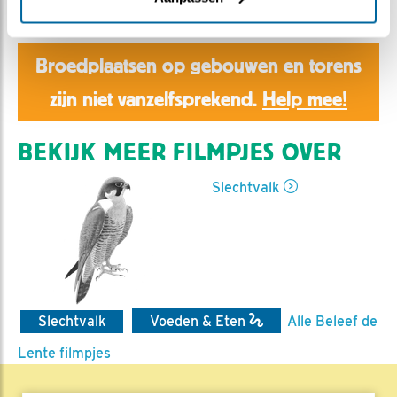
Aaltje | Geplaatst op 4 mei 2021, 22:34 |
Vind ik leuk
|
Bewaar dit filmpje
|
662x
Broedplaatsen op gebouwen en torens
zijn niet vanzelfsprekend.
Help mee!
BEKIJK MEER FILMPJES OVER
Slechtvalk
Slechtvalk
Voeden & Eten
Alle Beleef de
Lente filmpjes