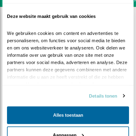
Deze website maakt gebruik van cookies
We gebruiken cookies om content en advertenties te 
personaliseren, om functies voor social media te bieden 
en om ons websiteverkeer te analyseren. Ook delen we 
informatie over uw gebruik van onze site met onze 
partners voor social media, adverteren en analyse. Deze 
partners kunnen deze gegevens combineren met andere 
informatie die u aan ze heeft verstrekt of die ze hebben 
verzameld op basis van uw gebruik van hun services.
Details tonen
DEEL DIT FILMPJE
Alles toestaan
Harde wind
Aanpassen