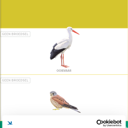
GEEN BROEDSEL
OOIEVAAR
GEEN BROEDSEL
TORENVALK
Wil jij ook de vogels hel