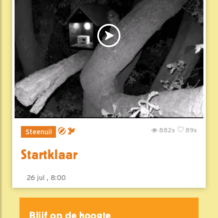
882x
89x
Steenuil
Startklaar
26 jul , 8:00
Blijf op de hoogte