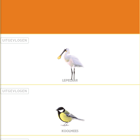
UITGEVLOGEN
LEPELAAR
UITGEVLOGEN
KOOLMEES