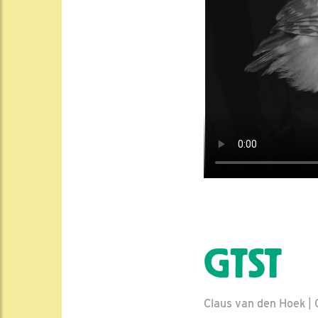
GTST
Claus van den Hoek | 