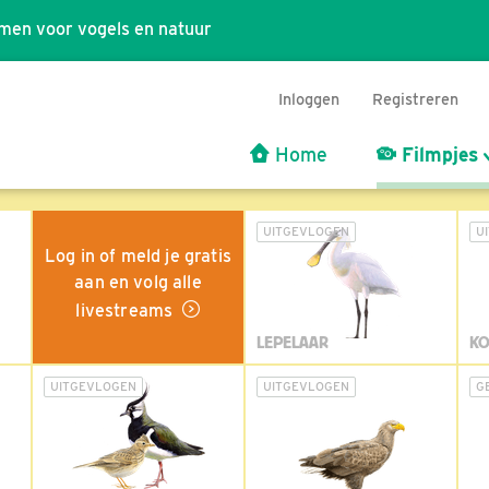
men voor vogels en natuur
Inloggen
Registreren
Home
Filmpjes
UITGEVLOGEN
U
Log in of meld je gratis
aan en volg alle
livestreams
LEPELAAR
KO
UITGEVLOGEN
UITGEVLOGEN
G