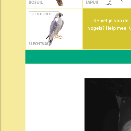
BOSUIL
TAPUIT
GEEN BROEDSEL
Geniet je van de
vogels? Help mee
SLECHTVALK