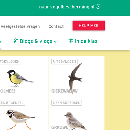
naar vogelbescherming.nl
HELP MEE
Veelgestelde vragen
Contact
Blogs & vlogs
In de klas
ITGEVLOGEN
UITGEVLOGEN
OLMEES
GIERZWALUW
EEN BROEDSEL
GEEN BROEDSEL
GRAUWE