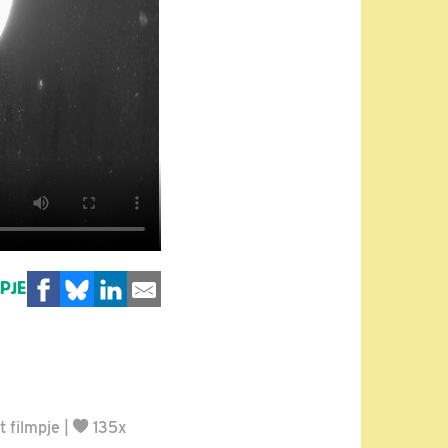
MPJE
 filmpje
|
135x