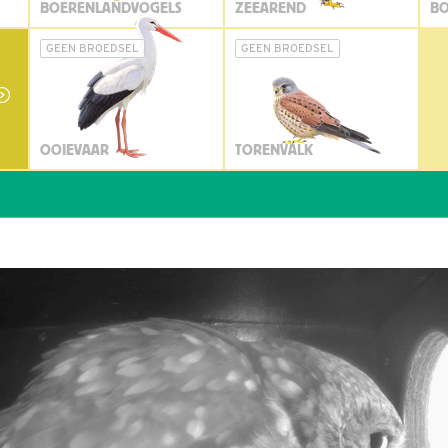
BOERENLANDVOGELS
ZEEAREND
BO
GEEN BROEDSEL
GEEN BROEDSEL
OOIEVAAR
TORENVALK