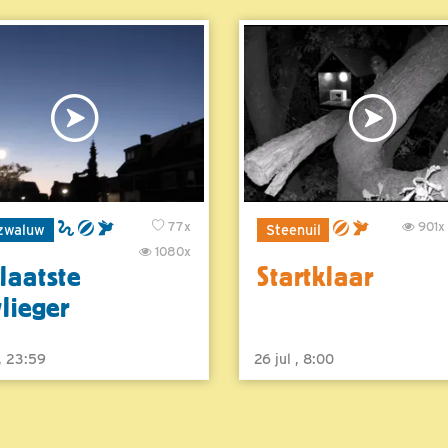
77x
901x
zwaluw
Steenuil
1080x
laatste
Startklaar
vlieger
 , 23:59
26 jul , 8:00