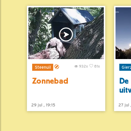
932x
81x
Steenuil
Gier
Zonnebad
De 
uit
29 jul , 19:15
27 jul