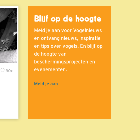
Blijf op de hoogte
Meld je aan voor Vogelnieuws
en ontvang nieuws, inspiratie
en tips over vogels. En blijf op
de hoogte van
beschermingsprojecten en
evenementen.
90x
Meld je aan