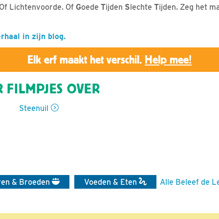
 Of Lichtenvoorde. Of
G
oede
T
ijden
S
lechte
T
ijden. Zeg het ma
rhaal in zijn blog.
Elk erf maakt het verschil.
Help mee!
 FILMPJES OVER
Steenuil
ren & Broeden
Voeden & Eten
Alle Beleef de L