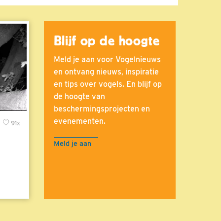
Blijf op de hoogte
Meld je aan voor Vogelnieuws
en ontvang nieuws, inspiratie
en tips over vogels. En blijf op
de hoogte van
beschermingsprojecten en
evenementen.
x
91x
Meld je aan