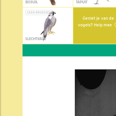
BOSUIL
TAPUIT
GEEN BROEDSEL
Geniet je van de
vogels? Help mee
SLECHTVALK