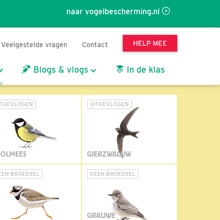
naar vogelbescherming.nl
HELP MEE
Veelgestelde vragen
Contact
Blogs & vlogs
In de klas
ITGEVLOGEN
UITGEVLOGEN
OLMEES
GIERZWALUW
EEN BROEDSEL
GEEN BROEDSEL
GRAUWE