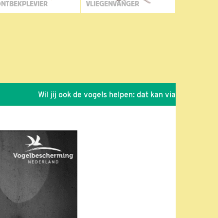
NTBEKPLEVIER
VLIEGENVANGER
Wil jij ook de vogels helpen: dat kan via de link!
*
Se