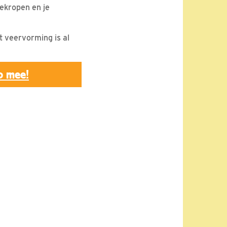
gekropen en je
 veervorming is al
p mee!