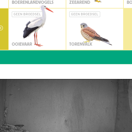
BOERENLANDVOGELS
ZEEAREND
BO
GEEN BROEDSEL
GEEN BROEDSEL
OOIEVAAR
TORENVALK