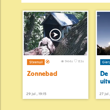
944x
83x
Steenuil
Gier
Zonnebad
De 
uit
29 jul , 19:15
27 jul