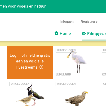
men voor vogels en natuur
Inloggen
Registreren
Home
Filmpjes
UITGEVLOGEN
U
Log in of meld je gratis
aan en volg alle
livestreams
LEPELAAR
KO
UITGEVLOGEN
UITGEVLOGEN
G