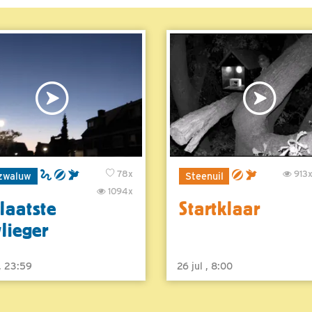
78x
913
zwaluw
Steenuil
1094x
laatste
Startklaar
vlieger
 , 23:59
26 jul , 8:00