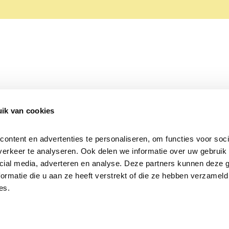
ik van cookies
Over Beleef de Lente
Mijn privacy
Cookieverklaring
ntent en advertenties te personaliseren, om functies voor socia
erkeer te analyseren. Ook delen we informatie over uw gebruik v
cial media, adverteren en analyse. Deze partners kunnen deze 
rmatie die u aan ze heeft verstrekt of die ze hebben verzameld 
es.
Samen voor
vogels en natuur