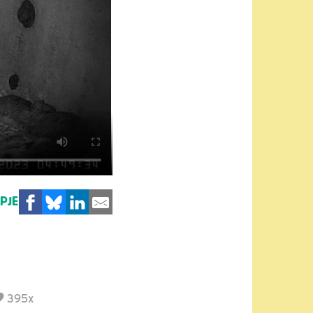
MPJE
395x