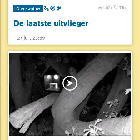
1102x
78x
Gierzwaluw
De laatste uitvlieger
27 jul , 23:59