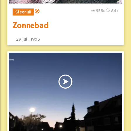
955x
84x
Steenuil
Zonnebad
29 jul , 19:15