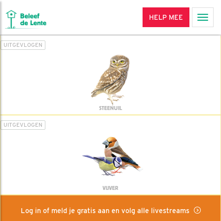
HELP MEE
Men
UITGEVLOGEN
STEENUIL
UITGEVLOGEN
VIJVER
Log in of meld je gratis aan en volg alle livestreams