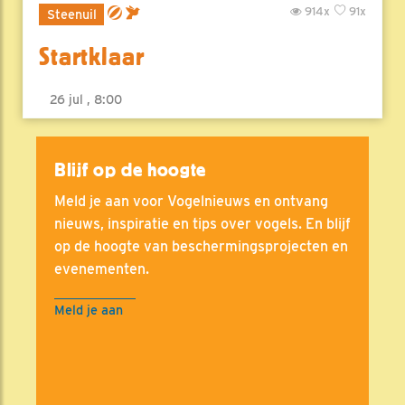
914x
91x
Steenuil
Startklaar
26 jul , 8:00
Blijf op de hoogte
Meld je aan voor Vogelnieuws en ontvang
nieuws, inspiratie en tips over vogels. En blijf
op de hoogte van beschermingsprojecten en
evenementen.
Meld je aan