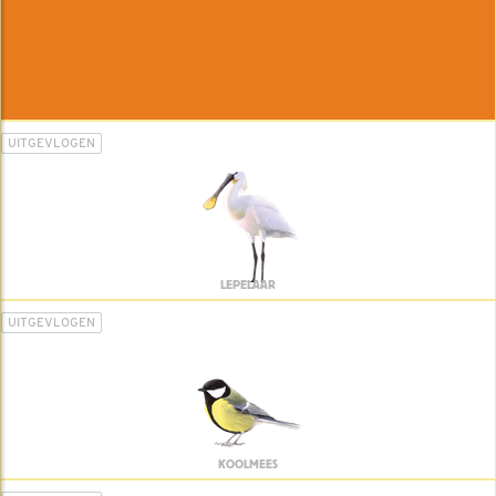
UITGEVLOGEN
LEPELAAR
UITGEVLOGEN
KOOLMEES