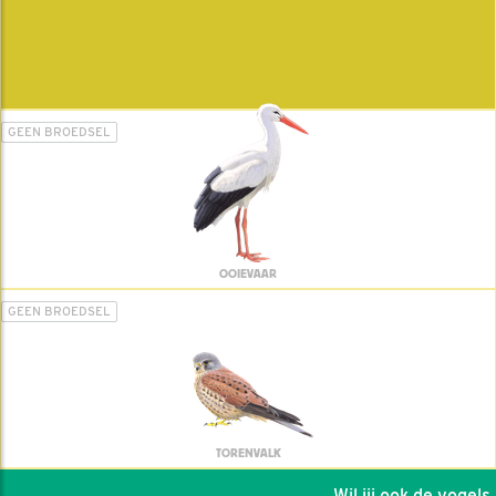
GEEN BROEDSEL
OOIEVAAR
GEEN BROEDSEL
TORENVALK
Wil jij ook de vogels h