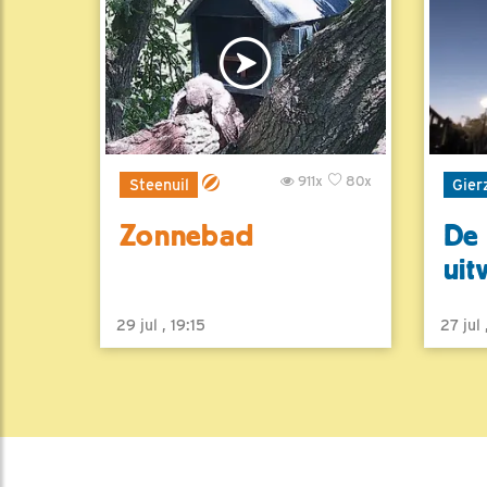
911x
80x
Steenuil
Gier
Zonnebad
De 
uit
29 jul , 19:15
27 jul