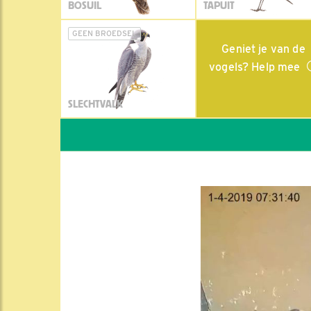
BOSUIL
TAPUIT
GEEN BROEDSEL
Geniet je van de
vogels? Help mee
SLECHTVALK