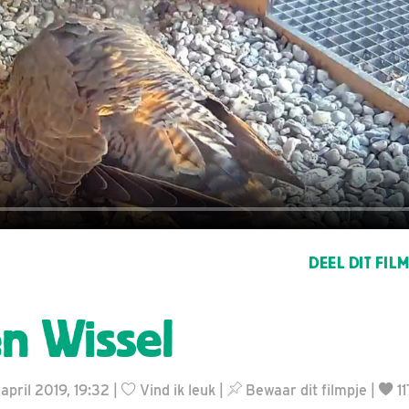
DEEL DIT FIL
n Wissel
 april 2019, 19:32 |
Vind ik leuk
|
Bewaar dit filmpje
|
1