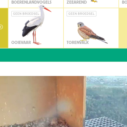
BOERENLANDVOGELS
ZEEAREND
BO
GEEN BROEDSEL
GEEN BROEDSEL
OOIEVAAR
TORENVALK