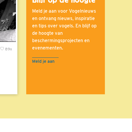
Meld je aan voor Vogelnieuws
en ontvang nieuws, inspiratie
en tips over vogels. En blijf op
de hoogte van
beschermingsprojecten en
evenementen.
89x
Meld je aan