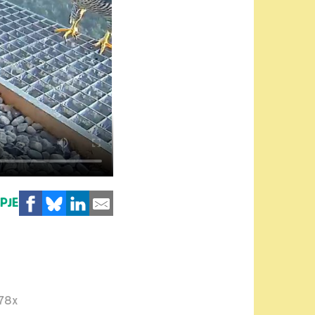
MPJE
178x