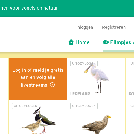
men voor vogels en natuur
Inloggen
Registreren
Home
Filmpjes
UITGEVLOGEN
U
Log in of meld je gratis
aan en volg alle
livestreams
LEPELAAR
KO
UITGEVLOGEN
UITGEVLOGEN
G