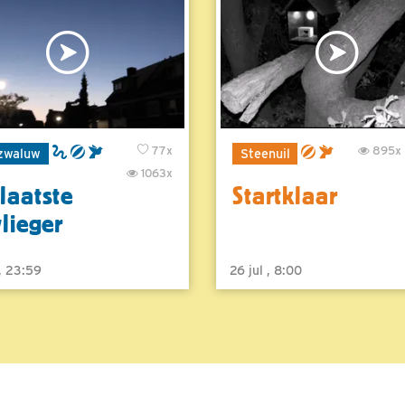
77x
895x
zwaluw
Steenuil
1063x
laatste
Startklaar
vlieger
 , 23:59
26 jul , 8:00