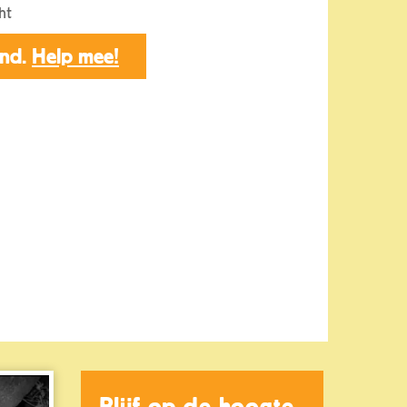
ht
end.
Help mee!
Blijf op de hoogte