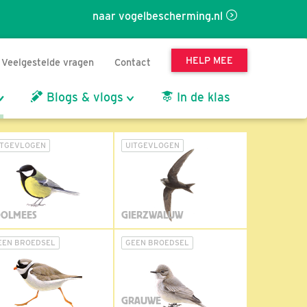
naar vogelbescherming.nl
HELP MEE
Veelgestelde vragen
Contact
Blogs & vlogs
In de klas
ITGEVLOGEN
UITGEVLOGEN
OLMEES
GIERZWALUW
EEN BROEDSEL
GEEN BROEDSEL
GRAUWE