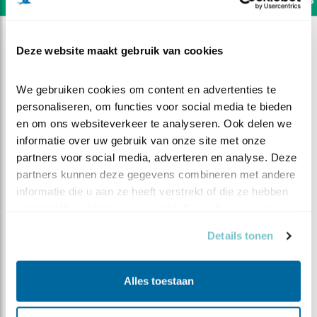
Deze website maakt gebruik van cookies
We gebruiken cookies om content en advertenties te 
personaliseren, om functies voor social media te bieden 
en om ons websiteverkeer te analyseren. Ook delen we 
informatie over uw gebruik van onze site met onze 
partners voor social media, adverteren en analyse. Deze 
partners kunnen deze gegevens combineren met andere 
informatie die u aan ze heeft verstrekt of die ze hebben 
verzameld op basis van uw gebruik van hun services.
Details tonen
DEEL DIT FILMPJE
Alles toestaan
Gouden ochtendstond