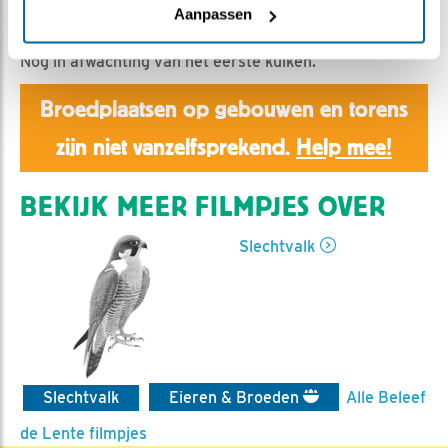
Aaltje | Geplaatst op 21 april 2020, 10:28 |
Vind ik
Aanpassen
leuk
|
Bewaar dit filmpje
|
946x
Nog in afwachting van het eerste kuiken.
Broedplaatsen op gebouwen en torens
zijn niet vanzelfsprekend.
Help mee!
BEKIJK MEER FILMPJES OVER
Slechtvalk
Slechtvalk
Eieren & Broeden
Alle Beleef
de Lente filmpjes