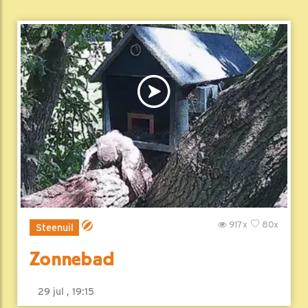
917x
80x
Steenuil
Zonnebad
29 jul , 19:15