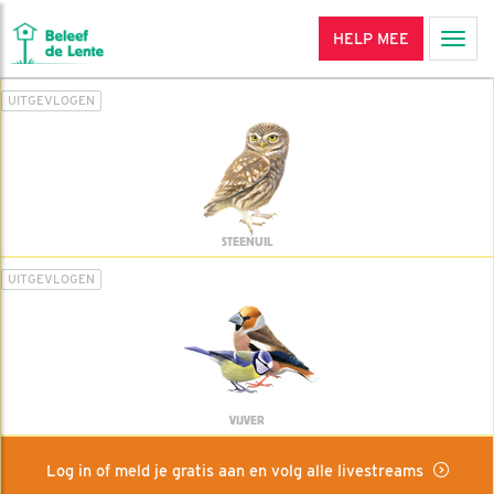
HELP MEE
Men
UITGEVLOGEN
STEENUIL
UITGEVLOGEN
VIJVER
Log in of meld je gratis aan en volg alle livestreams