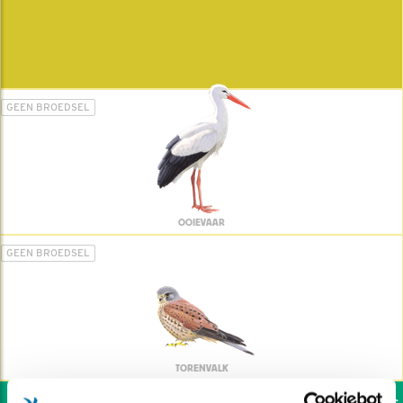
GEEN BROEDSEL
OOIEVAAR
GEEN BROEDSEL
TORENVALK
Wil jij ook de vogels h