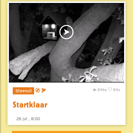
896x
89x
Steenuil
Startklaar
26 jul , 8:00