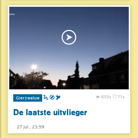
1072x
77x
Gierzwaluw
De laatste uitvlieger
27 jul , 23:59