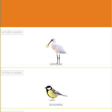
UITGEVLOGEN
LEPELAAR
UITGEVLOGEN
KOOLMEES