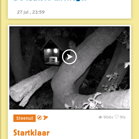
27 jul , 23:59
904x
91x
Steenuil
Startklaar