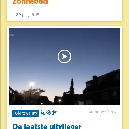
Zonnebad
29 jul , 19:15
1083x
78x
Gierzwaluw
De laatste uitvlieger