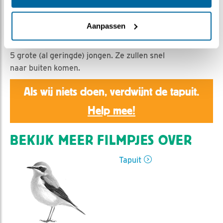
Claus van den Hoek | Geplaatst op 3 juli 2025, 20:00 |
Vind ik leuk
|
Bewaar dit filmpje
|
237x
Aanpassen
Camera staat nu bij tweede broedsel nest van vrouw
met lime lime en man met roze roze. In het nest zitten
5 grote (al geringde) jongen. Ze zullen snel
naar buiten komen.
Als wij niets doen, verdwijnt de tapuit.
Help mee!
BEKIJK MEER FILMPJES OVER
Tapuit