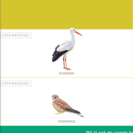
GEEN BROEDSEL
OOIEVAAR
GEEN BROEDSEL
TORENVALK
Wil jij ook de vogels hel