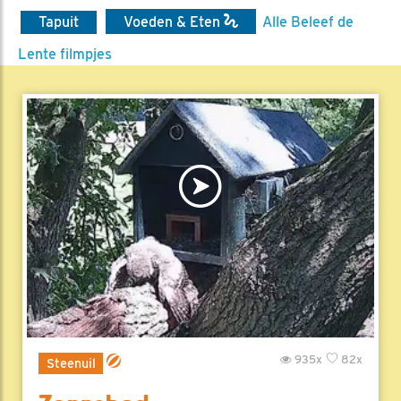
Tapuit
Voeden & Eten
Alle Beleef de
Lente filmpjes
935x
82x
Steenuil