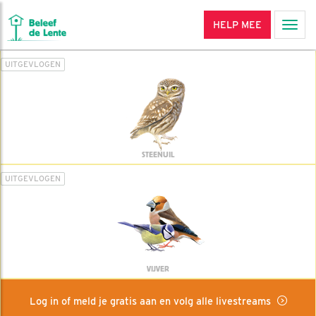
HELP MEE
Men
UITGEVLOGEN
STEENUIL
UITGEVLOGEN
VIJVER
Log in of meld je gratis aan en volg alle livestreams