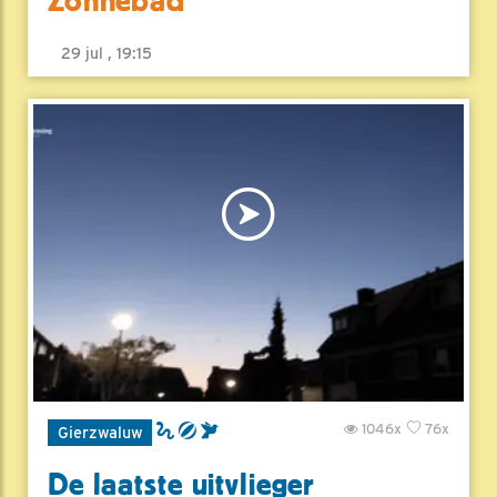
Zonnebad
29 jul , 19:15
1046x
76x
Gierzwaluw
De laatste uitvlieger