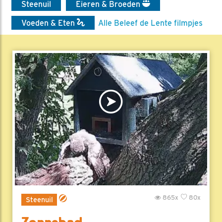
Steenuil
Eieren & Broeden
Voeden & Eten
Alle Beleef de Lente filmpjes
865x
80x
Steenuil