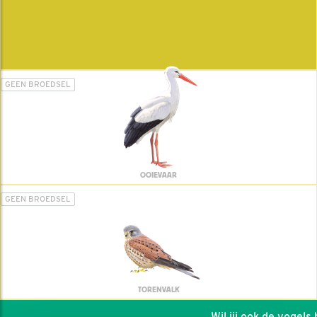
GEEN BROEDSEL
OOIEVAAR
GEEN BROEDSEL
TORENVALK
Wil jij ook de vogels he