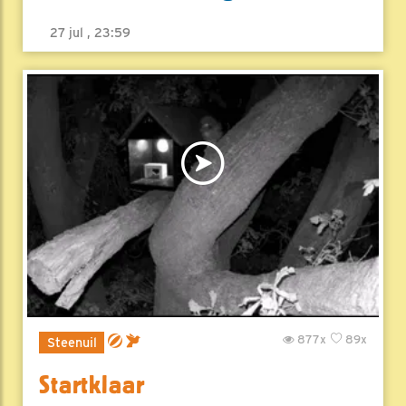
27 jul , 23:59
877x
89x
Steenuil
Startklaar