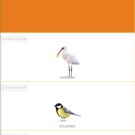
UITGEVLOGEN
LEPELAAR
UITGEVLOGEN
KOOLMEES