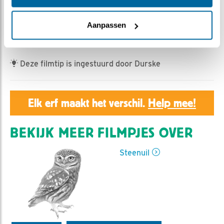
Geert | Geplaatst op 24 april 2026, 21:31 |
Vind ik
leuk
|
Bewaar dit filmpje
|
204x
Aanpassen
Verrassend gedrag
Deze filmtip is ingestuurd door Durske
Elk erf maakt het verschil.
Help mee!
BEKIJK MEER FILMPJES OVER
Steenuil