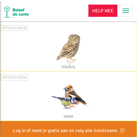
HELP MEE
Men
UITGEVLOGEN
STEENUIL
UITGEVLOGEN
VIJVER
Log in of meld je gratis aan en volg alle livestreams