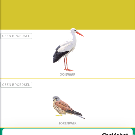
GEEN BROEDSEL
OOIEVAAR
GEEN BROEDSEL
TORENVALK
Wil jij ook de vogels h