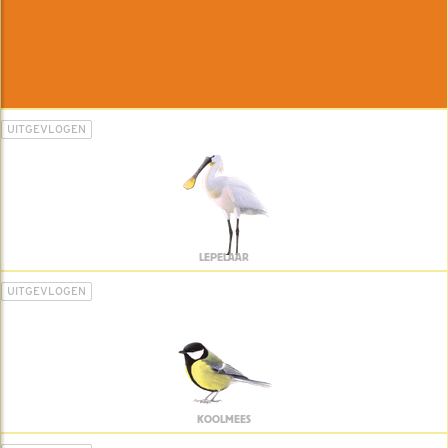
UITGEVLOGEN
LEPELAAR
UITGEVLOGEN
KOOLMEES