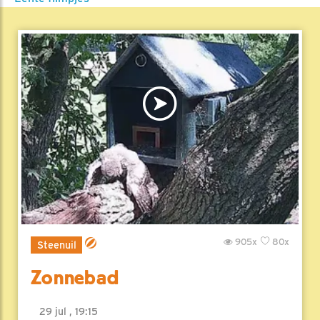
905x
80x
Steenuil
Zonnebad
29 jul , 19:15