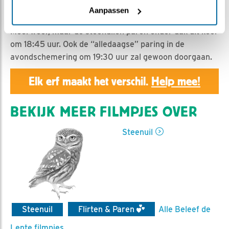
Geert | Geplaatst op 28 maart 2020, 23:55 |
Vind ik
Aanpassen
leuk
|
Bewaar dit filmpje
|
929x
Mooi weer, maar de steenuilen paren onder dak dit keer
om 18:45 uur. Ook de “alledaagse” paring in de
avondschemering om 19:30 uur zal gewoon doorgaan.
Elk erf maakt het verschil.
Help mee!
BEKIJK MEER FILMPJES OVER
Steenuil
Steenuil
Flirten & Paren
Alle Beleef de
Lente filmpjes