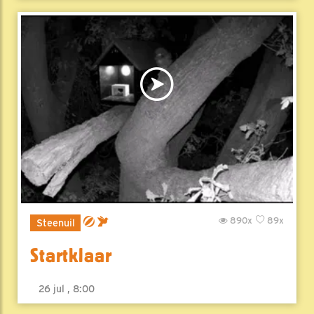
890x
89x
Steenuil
Startklaar
26 jul , 8:00