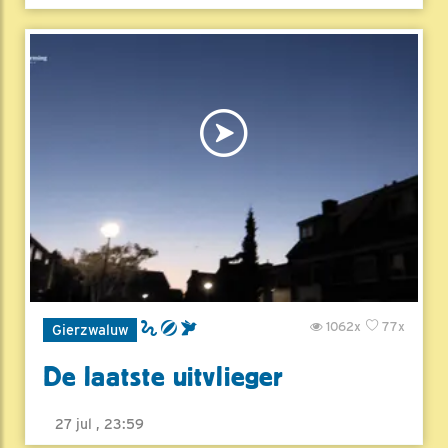
1062x
77x
Gierzwaluw
De laatste uitvlieger
27 jul , 23:59