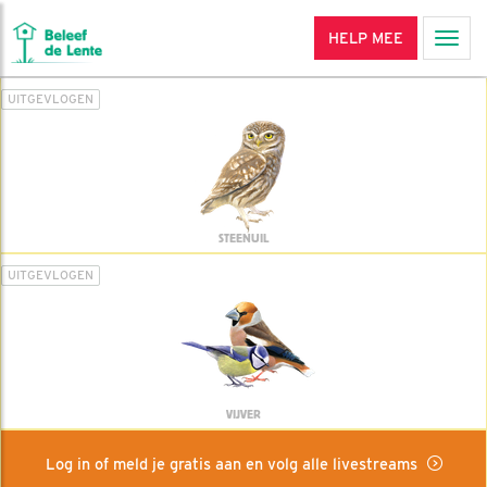
HELP MEE
Men
UITGEVLOGEN
STEENUIL
UITGEVLOGEN
VIJVER
Log in of meld je gratis aan en volg alle livestreams