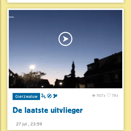
1107x
78x
Gierzwaluw
De laatste uitvlieger
27 jul , 23:59