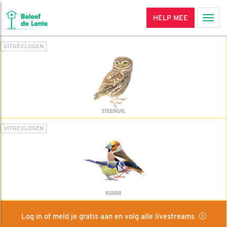
HELP MEE
Men
UITGEVLOGEN
STEENUIL
UITGEVLOGEN
VIJVER
Log in of meld je gratis aan en volg alle livestreams