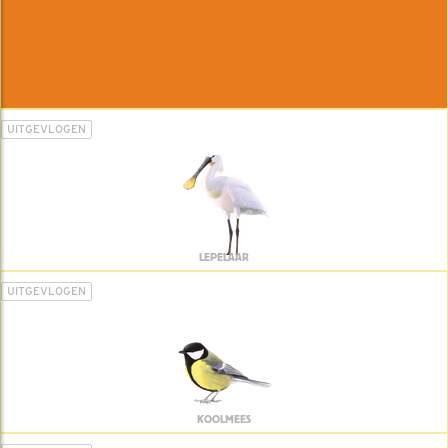
UITGEVLOGEN
LEPELAAR
UITGEVLOGEN
KOOLMEES