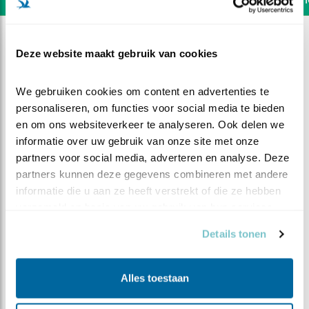
Deze website maakt gebruik van cookies
We gebruiken cookies om content en advertenties te 
personaliseren, om functies voor social media te bieden 
en om ons websiteverkeer te analyseren. Ook delen we 
informatie over uw gebruik van onze site met onze 
partners voor social media, adverteren en analyse. Deze 
partners kunnen deze gegevens combineren met andere 
informatie die u aan ze heeft verstrekt of die ze hebben 
verzameld op basis van uw gebruik van hun services.
Details tonen
DEEL DIT FILMPJE
Gesprek man-vrouw-buur
Alles toestaan