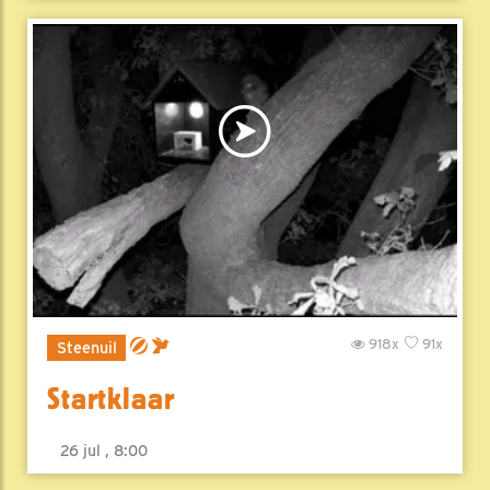
918x
91x
Steenuil
Startklaar
26 jul , 8:00