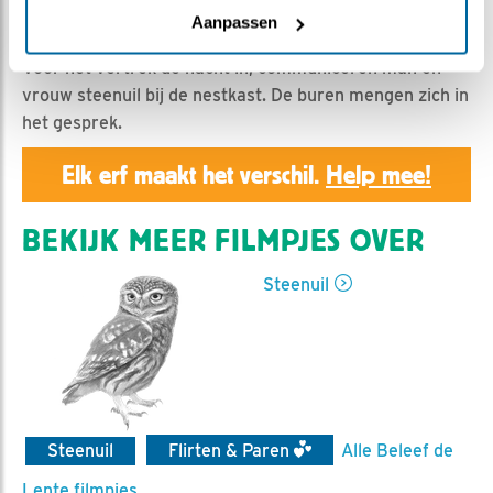
Geert | Geplaatst op 7 maart 2020, 23:55 |
Vind ik
Aanpassen
leuk
|
Bewaar dit filmpje
|
1015x
Voor het vertrek de nacht in, communiceren man en
vrouw steenuil bij de nestkast. De buren mengen zich in
het gesprek.
Elk erf maakt het verschil.
Help mee!
BEKIJK MEER FILMPJES OVER
Steenuil
Steenuil
Flirten & Paren
Alle Beleef de
Lente filmpjes