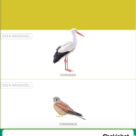
GEEN BROEDSEL
OOIEVAAR
GEEN BROEDSEL
TORENVALK
Wil jij ook de vogels hel