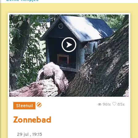
961x
85x
Steenuil
Zonnebad
29 jul , 19:15