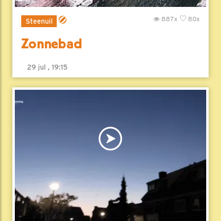
887x
80x
Steenuil
Zonnebad
29 jul , 19:15