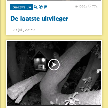
1056x
77x
Gierzwaluw
De laatste uitvlieger
27 jul , 23:59