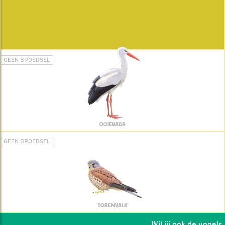
GEEN BROEDSEL
OOIEVAAR
GEEN BROEDSEL
TORENVALK
Wil jij ook de vogels h