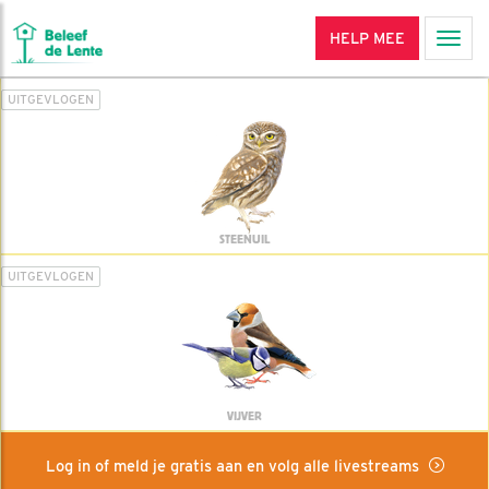
HELP MEE
Men
UITGEVLOGEN
STEENUIL
UITGEVLOGEN
VIJVER
Log in of meld je gratis aan en volg alle livestreams