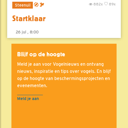
882x
89x
Steenuil
Startklaar
26 jul , 8:00
Blijf op de hoogte
Meld je aan voor Vogelnieuws en ontvang
nieuws, inspiratie en tips over vogels. En blijf
op de hoogte van beschermingsprojecten en
evenementen.
Meld je aan