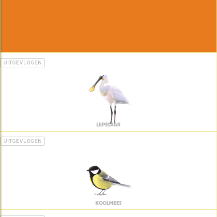
UITGEVLOGEN
LEPELAAR
UITGEVLOGEN
KOOLMEES