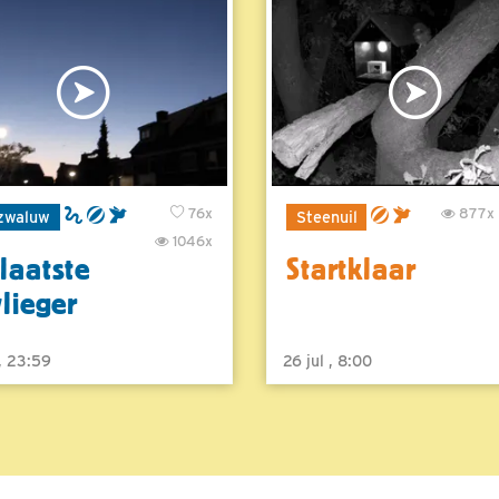
76x
877x
zwaluw
Steenuil
1046x
laatste
Startklaar
vlieger
 , 23:59
26 jul , 8:00