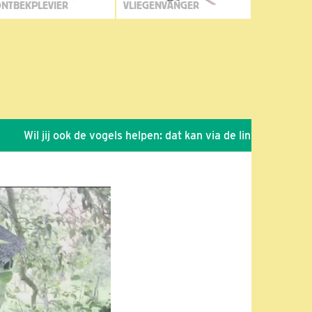
NTBEKPLEVIER
VLIEGENVANGER
il jij ook de vogels helpen: dat kan via de link!
*
Seizoen 