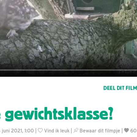
DEEL DIT FIL
e gewichtsklasse?
 juni 2021, 1:00 |
Vind ik leuk
|
Bewaar dit filmpje
|
60