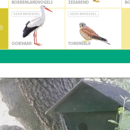
BOERENLANDVOGELS
ZEEAREND
BO
GEEN BROEDSEL
GEEN BROEDSEL
OOIEVAAR
TORENVALK
W