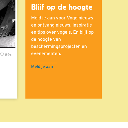
Blijf op de hoogte
Meld je aan voor Vogelnieuws
en ontvang nieuws, inspiratie
en tips over vogels. En blijf op
de hoogte van
beschermingsprojecten en
evenementen.
89x
Meld je aan