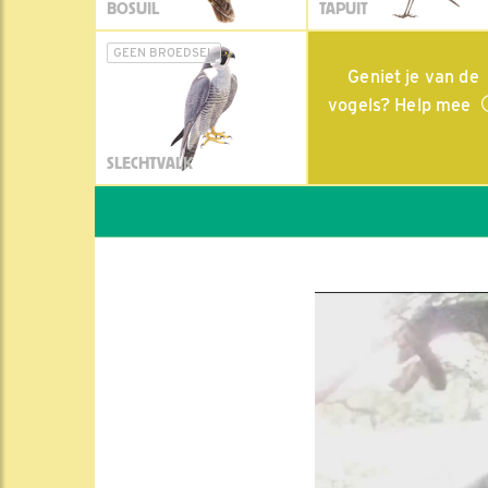
BOSUIL
TAPUIT
GEEN BROEDSEL
Geniet je van de
vogels? Help mee
SLECHTVALK