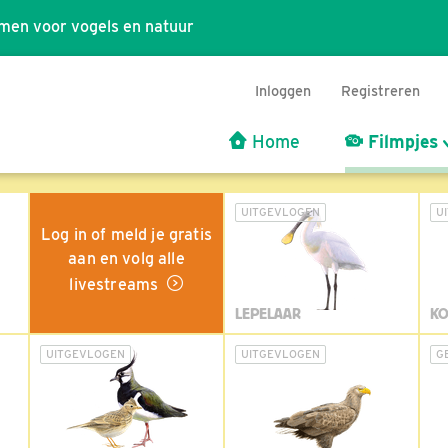
men voor vogels en natuur
Inloggen
Registreren
Home
Filmpjes
UITGEVLOGEN
U
Log in of meld je gratis
aan en volg alle
livestreams
LEPELAAR
KO
UITGEVLOGEN
UITGEVLOGEN
G