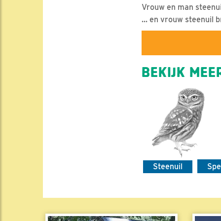
Vrouw en man steenuil
... en vrouw steenuil b
BEKIJK MEER
Steenuil
Spe