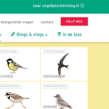
naar vogelbescherming.nl
HELP MEE
Veelgestelde vragen
Contact
Blogs & vlogs
In de klas
ITGEVLOGEN
UITGEVLOGEN
OLMEES
GIERZWALUW
EEN BROEDSEL
GEEN BROEDSEL
GRAUWE