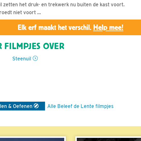
 zetten het druk- en trekwerk nu buiten de kast voort.
roedt niet voort ...
Elk erf maakt het verschil.
Help mee!
 FILMPJES OVER
Steenuil
len & Oefenen
Alle Beleef de Lente filmpjes