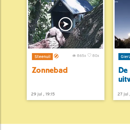
865x
80x
Steenuil
Gier
Zonnebad
De 
uit
29 jul , 19:15
27 jul