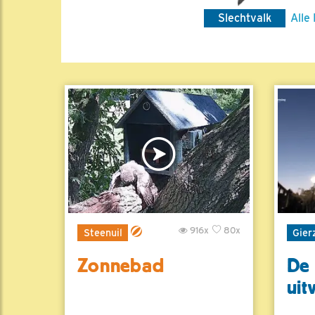
Slechtvalk
Alle
916x
80x
Steenuil
Gier
Zonnebad
De 
uit