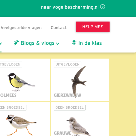
naar vogelbescherming.nl
HELP MEE
Veelgestelde vragen
Contact
Blogs & vlogs
In de klas
ITGEVLOGEN
UITGEVLOGEN
OLMEES
GIERZWALUW
EEN BROEDSEL
GEEN BROEDSEL
GRAUWE