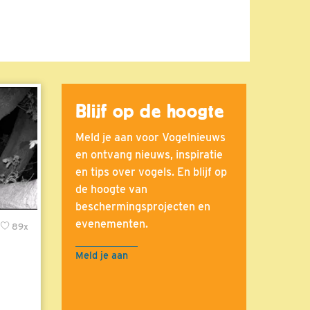
Blijf op de hoogte
Meld je aan voor Vogelnieuws
en ontvang nieuws, inspiratie
en tips over vogels. En blijf op
de hoogte van
beschermingsprojecten en
evenementen.
89x
Meld je aan