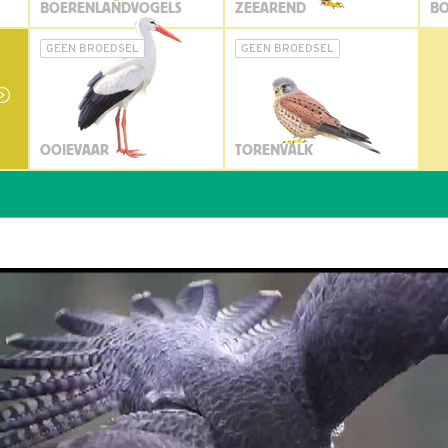
BOERENLANDVOGELS
ZEEAREND
BO
GEEN BROEDSEL
GEEN BROEDSEL
OOIEVAAR
TORENVALK