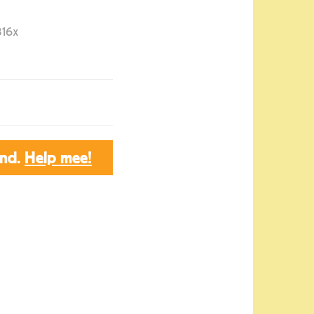
16x
end.
Help mee!