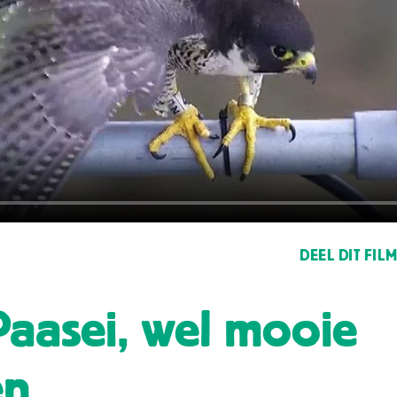
DEEL DIT FIL
aasei, wel mooie
en