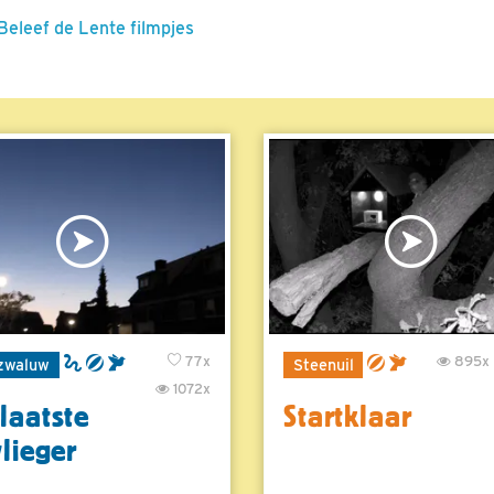
 Beleef de Lente filmpjes
77x
895x
zwaluw
Steenuil
1072x
laatste
Startklaar
vlieger