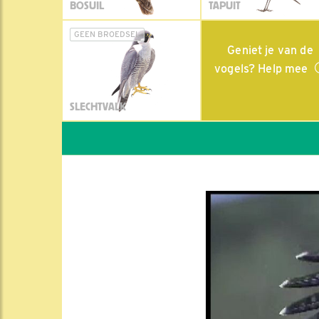
BOSUIL
TAPUIT
GEEN BROEDSEL
Geniet je van de
vogels? Help mee
SLECHTVALK