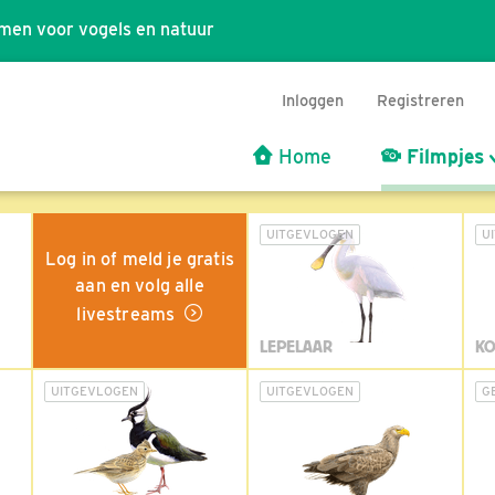
men voor vogels en natuur
Inloggen
Registreren
Home
Filmpjes
UITGEVLOGEN
U
Log in of meld je gratis
aan en volg alle
livestreams
LEPELAAR
KO
UITGEVLOGEN
UITGEVLOGEN
G