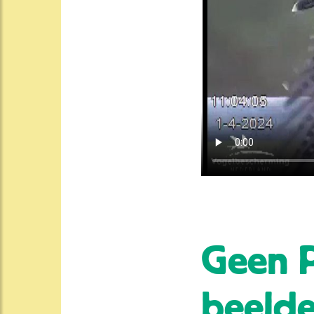
Geen P
beeld