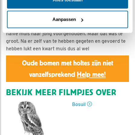
Emil | Geplaatst op 18 maart 2019, 14:30 |
Vind ik
leuk
|
Bewaar dit filmpje
|
1316x
Geen halve, wel een kwart muis werkt het kuiken
Aanpassen
uiteindelijk naar binnen. Vrouw Bosuil had eerst een
halve muis haar jong voorgehouden. Maar dat was te
groot. Na er zelf van te hebben gegeten en gevoerd te
hebben lukt een kwart muis dus al wel
Oude bomen met holtes zijn niet
vanzelfsprekend
Help mee!
BEKIJK MEER FILMPJES OVER
Bosuil