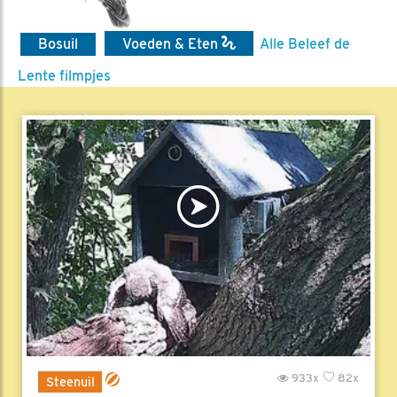
Bosuil
Voeden & Eten
Alle Beleef de
Lente filmpjes
933x
82x
Steenuil