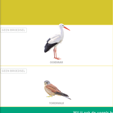
GEEN BROEDSEL
OOIEVAAR
GEEN BROEDSEL
TORENVALK
Wil jij ook de vogels hel