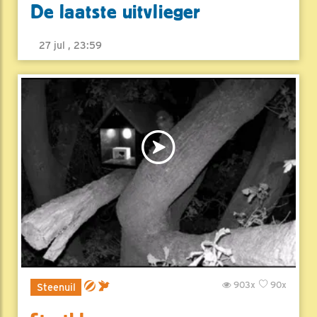
De laatste uitvlieger
27 jul , 23:59
903x
90x
Steenuil