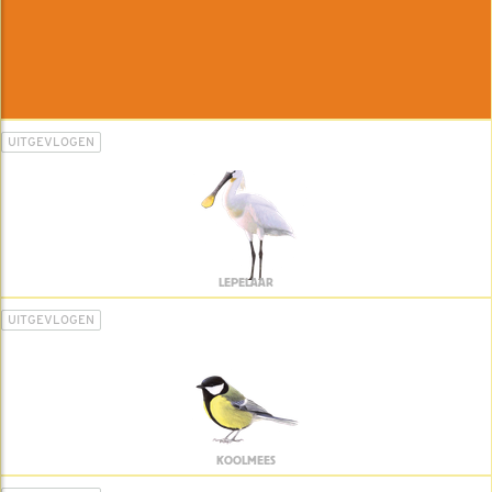
UITGEVLOGEN
LEPELAAR
UITGEVLOGEN
KOOLMEES