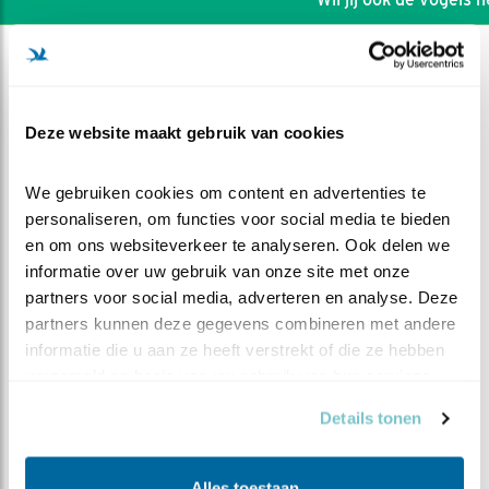
Deze website maakt gebruik van cookies
We gebruiken cookies om content en advertenties te 
personaliseren, om functies voor social media te bieden 
en om ons websiteverkeer te analyseren. Ook delen we 
informatie over uw gebruik van onze site met onze 
partners voor social media, adverteren en analyse. Deze 
partners kunnen deze gegevens combineren met andere 
informatie die u aan ze heeft verstrekt of die ze hebben 
DEEL DIT FILMPJE
verzameld op basis van uw gebruik van hun services.
Details tonen
Geen halve wel een kwart
Alles toestaan