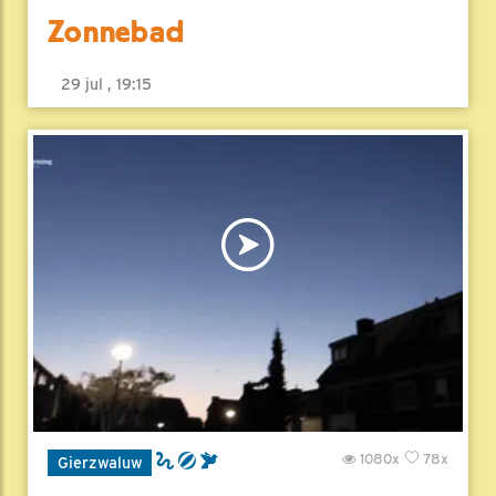
Zonnebad
29 jul , 19:15
1080x
78x
Gierzwaluw