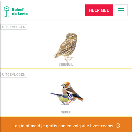
HELP MEE
Men
UITGEVLOGEN
STEENUIL
UITGEVLOGEN
VIJVER
Log in of meld je gratis aan en volg alle livestreams