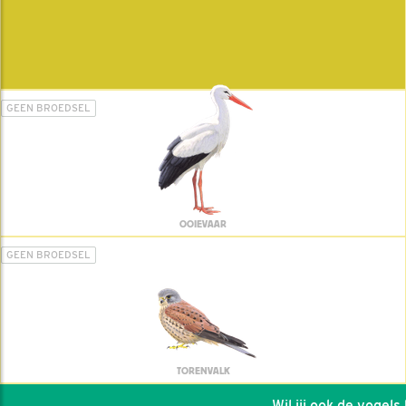
GEEN BROEDSEL
OOIEVAAR
GEEN BROEDSEL
TORENVALK
Wil jij ook de vogels h