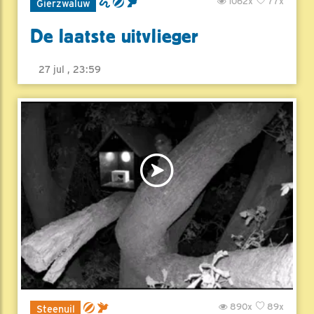
1062x
77x
Gierzwaluw
De laatste uitvlieger
27 jul , 23:59
890x
89x
Steenuil