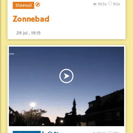
903x
80x
Steenuil
Zonnebad
29 jul , 19:15