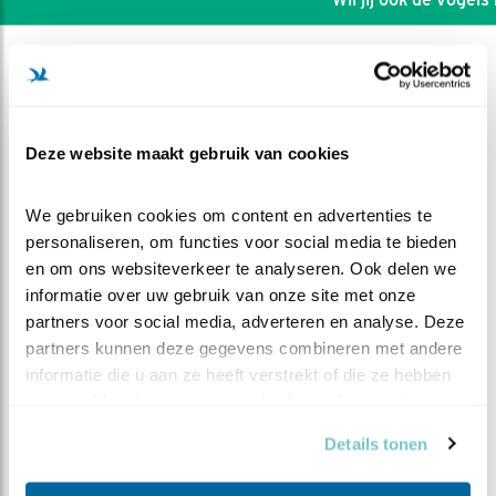
Deze website maakt gebruik van cookies
We gebruiken cookies om content en advertenties te 
personaliseren, om functies voor social media te bieden 
en om ons websiteverkeer te analyseren. Ook delen we 
informatie over uw gebruik van onze site met onze 
partners voor social media, adverteren en analyse. Deze 
partners kunnen deze gegevens combineren met andere 
informatie die u aan ze heeft verstrekt of die ze hebben 
DEEL DIT FILMPJE
verzameld op basis van uw gebruik van hun services.
Ga toch gewoon weg jôh
Details tonen