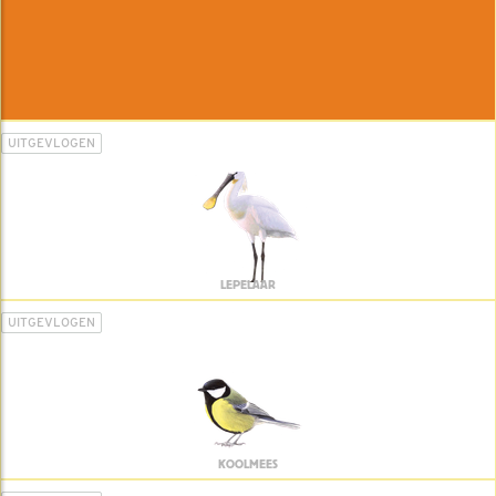
UITGEVLOGEN
LEPELAAR
UITGEVLOGEN
KOOLMEES