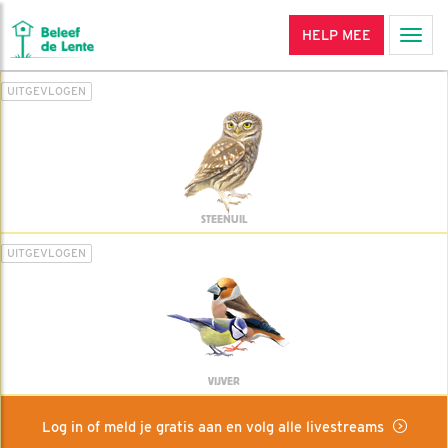
HELP MEE
Men
UITGEVLOGEN
STEENUIL
UITGEVLOGEN
VIJVER
Log in of meld je gratis aan en volg alle livestreams