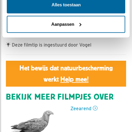
Jan Dagevos | Geplaatst op 5 juli 2025, 23:02 |
Vind
Alles toestaan
ik leuk
|
Bewaar dit filmpje
|
394x
Na het gewelddadige bezoek van K1 is K2 niet meer
Aanpassen
dezelfde slome duikelaar...
Deze filmtip is ingestuurd door Vogel
Het bewijs dat natuurbescherming
werkt
Help mee!
BEKIJK MEER FILMPJES OVER
Zeearend