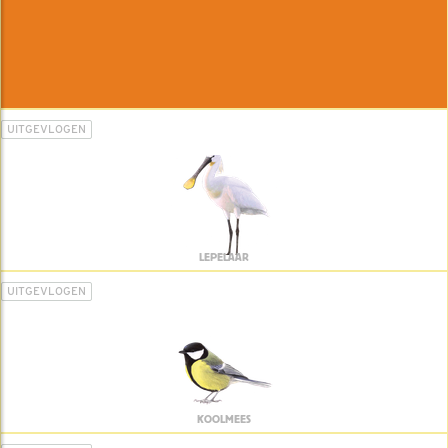
UITGEVLOGEN
LEPELAAR
UITGEVLOGEN
KOOLMEES