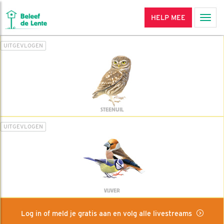
HELP MEE
Men
UITGEVLOGEN
STEENUIL
UITGEVLOGEN
VIJVER
Log in of meld je gratis aan en volg alle livestreams