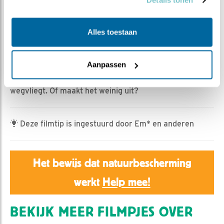
Details tonen
Jan Dagevos | Geplaatst op 11 juni 2026, 8:00 |
Vind
ik leuk
|
Bewaar dit filmpje
|
229x
Vliegen is een kunst.
Alles toestaan
En een vaardigheid die je moet trainen.
Aanpassen
Er is weer een keihard trainend jong en een wat
relaxtere brus. Het is wel duidelijk wie straks als eerste
wegvliegt. Of maakt het weinig uit?
Deze filmtip is ingestuurd door Em* en anderen
Het bewijs dat natuurbescherming
werkt
Help mee!
BEKIJK MEER FILMPJES OVER