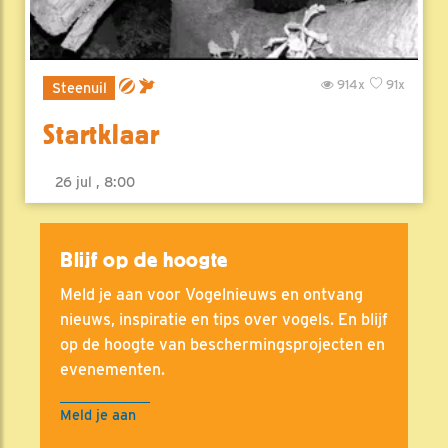
914x
91x
Steenuil
Startklaar
26 jul , 8:00
Blijf op de hoogte
Meld je aan voor Vogelnieuws en ontvang
nieuws, inspiratie en tips over vogels. En blijf
op de hoogte van beschermingsprojecten en
evenementen.
Meld je aan