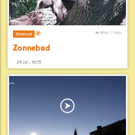
951x
84x
Steenuil
Zonnebad
29 jul , 19:15