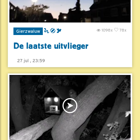
1098x
78x
Gierzwaluw
De laatste uitvlieger
27 jul , 23:59