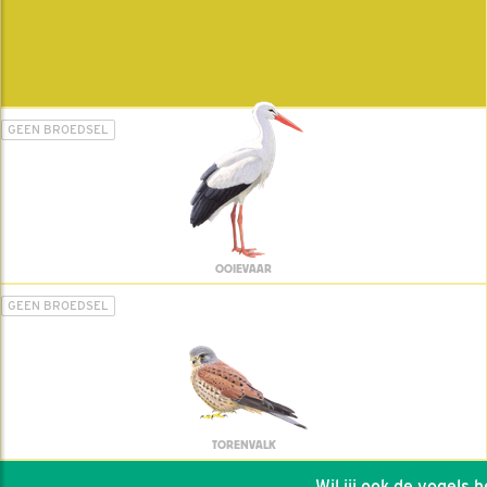
GEEN BROEDSEL
OOIEVAAR
GEEN BROEDSEL
TORENVALK
Wil jij ook de vogels hel