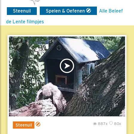
Steenuil
Spelen & Oefenen
Alle Beleef
de Lente filmpjes
887x
80x
Steenuil