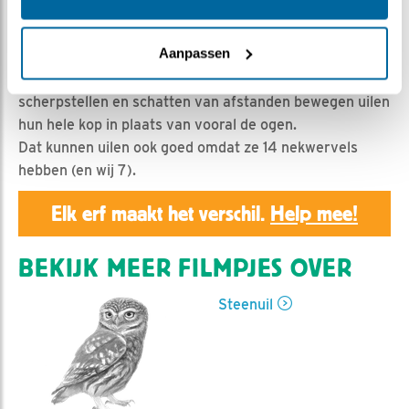
Geert | Geplaatst op 22 mei 2020, 1:00 |
Vind ik leuk
|
Bewaar dit filmpje
|
960x
Aanpassen
Anders dan bij de meeste vogels en zoogdieren staan
de ogen van uilen vast in de schedel. Voor het leren
scherpstellen en schatten van afstanden bewegen uilen
hun hele kop in plaats van vooral de ogen.
Dat kunnen uilen ook goed omdat ze 14 nekwervels
hebben (en wij 7).
Elk erf maakt het verschil.
Help mee!
BEKIJK MEER FILMPJES OVER
Steenuil