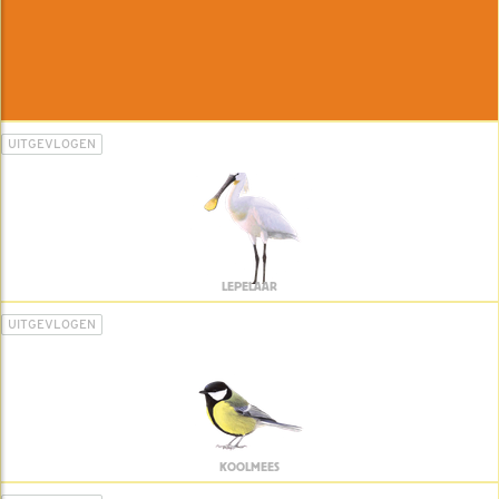
UITGEVLOGEN
LEPELAAR
UITGEVLOGEN
KOOLMEES