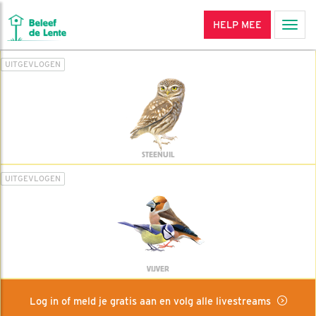
HELP MEE
Men
UITGEVLOGEN
STEENUIL
UITGEVLOGEN
VIJVER
Log in of meld je gratis aan en volg alle livestreams