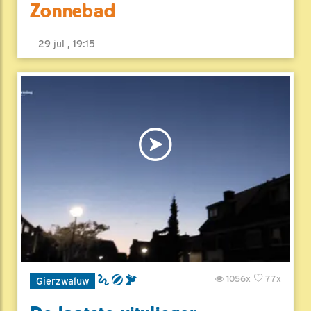
Zonnebad
29 jul , 19:15
1056x
77x
Gierzwaluw