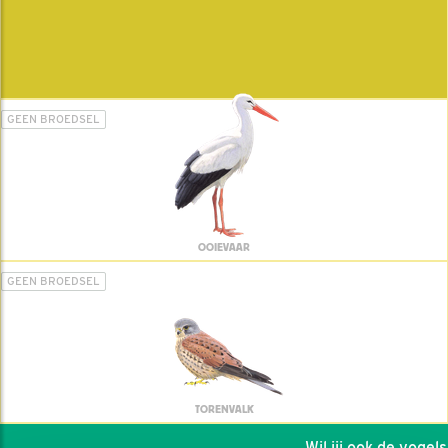
GEEN BROEDSEL
OOIEVAAR
GEEN BROEDSEL
TORENVALK
Wil jij ook de vogels h