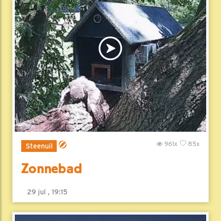
961x
85x
Steenuil
Zonnebad
29 jul , 19:15