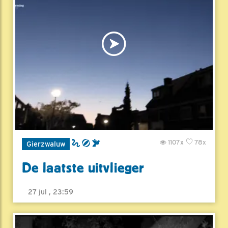
1107x
78x
Gierzwaluw
De laatste uitvlieger
27 jul , 23:59