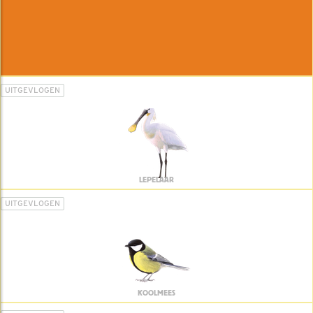
UITGEVLOGEN
LEPELAAR
UITGEVLOGEN
KOOLMEES