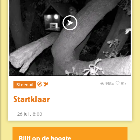
918x
91x
Steenuil
Startklaar
26 jul , 8:00
Blijf op de hoogte