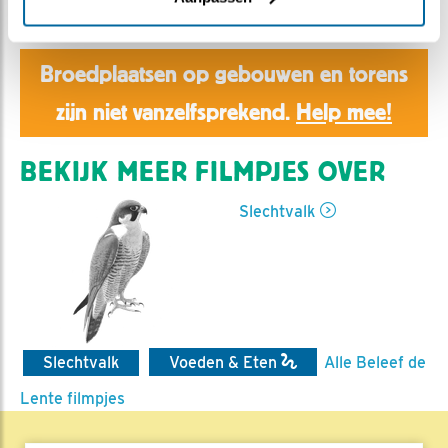
Aaltje | Geplaatst op 10 mei 2020, 10:10 |
Vind ik leuk
|
Bewaar dit filmpje
|
917x
Broedplaatsen op gebouwen en torens
zijn niet vanzelfsprekend.
Help mee!
BEKIJK MEER FILMPJES OVER
Slechtvalk
Slechtvalk
Voeden & Eten
Alle Beleef de
Lente filmpjes