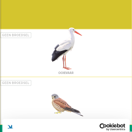
GEEN BROEDSEL
OOIEVAAR
GEEN BROEDSEL
TORENVALK
Wil jij ook de vogels hel