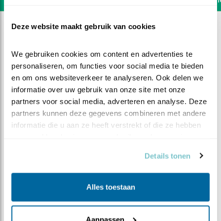
Deze website maakt gebruik van cookies
We gebruiken cookies om content en advertenties te 
personaliseren, om functies voor social media te bieden 
en om ons websiteverkeer te analyseren. Ook delen we 
informatie over uw gebruik van onze site met onze 
partners voor social media, adverteren en analyse. Deze 
partners kunnen deze gegevens combineren met andere 
informatie die u aan ze heeft verstrekt of die ze hebben 
verzameld op basis van uw gebruik van hun services.
Details tonen
DEEL DIT FILMPJE
Alles toestaan
Familiediner
Aanpassen