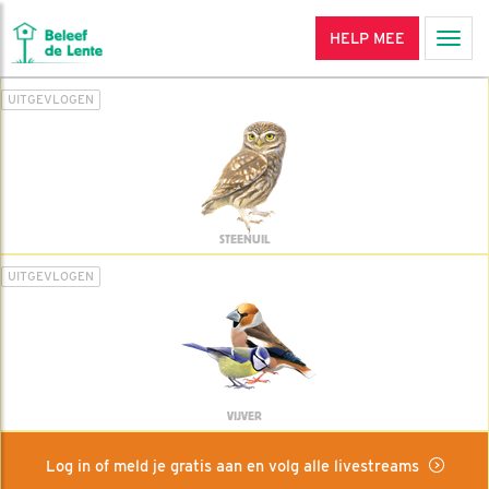
HELP MEE
Men
UITGEVLOGEN
STEENUIL
UITGEVLOGEN
VIJVER
Log in of meld je gratis aan en volg alle livestreams