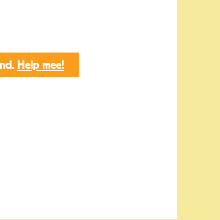
end.
Help mee!