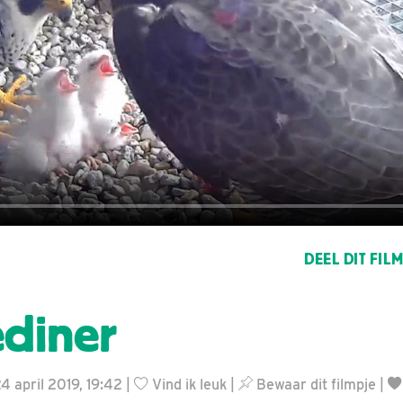
DEEL DIT FIL
ediner
24 april 2019, 19:42 |
Vind ik leuk
|
Bewaar dit filmpje
|