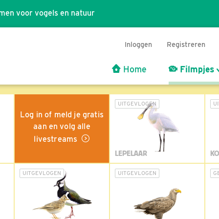
men voor vogels en natuur
Inloggen
Registreren
Home
Filmpjes
UITGEVLOGEN
U
Log in of meld je gratis
aan en volg alle
livestreams
LEPELAAR
KO
UITGEVLOGEN
UITGEVLOGEN
G