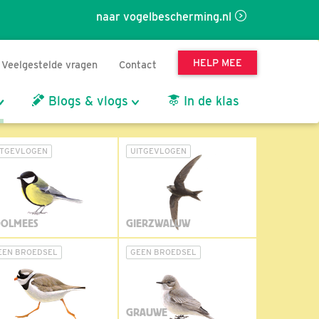
naar vogelbescherming.nl
HELP MEE
Veelgestelde vragen
Contact
Blogs & vlogs
In de klas
ITGEVLOGEN
UITGEVLOGEN
OLMEES
GIERZWALUW
EEN BROEDSEL
GEEN BROEDSEL
GRAUWE