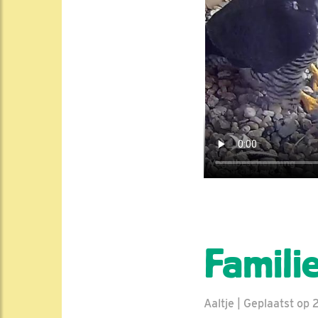
Famili
Aaltje | Geplaatst op 