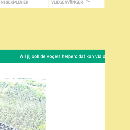
NTBEKPLEVIER
VLIEGENVANGER
Wil jij ook de vogels helpen: dat kan via de link!
*
Seiz