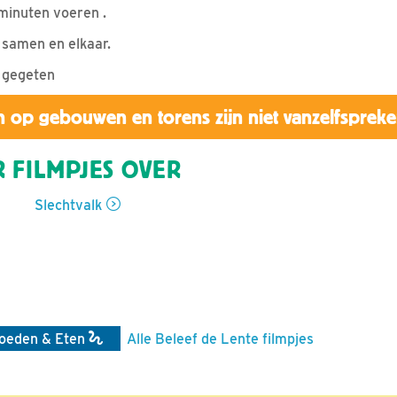
minuten voeren .
samen en elkaar.
n gegeten
 op gebouwen en torens zijn niet vanzelfsprek
 FILMPJES OVER
Slechtvalk
oeden & Eten
Alle Beleef de Lente filmpjes