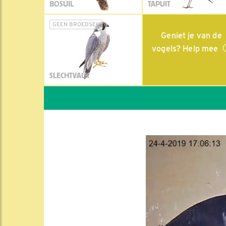
BOSUIL
TAPUIT
GEEN BROEDSEL
Geniet je van de
vogels? Help mee
SLECHTVALK