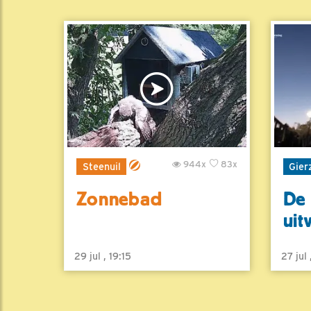
944x
83x
Steenuil
Gier
Zonnebad
De 
uit
29 jul , 19:15
27 jul