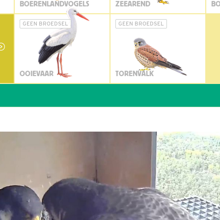
BOERENLANDVOGELS
ZEEAREND
BO
GEEN BROEDSEL
GEEN BROEDSEL
OOIEVAAR
TORENVALK