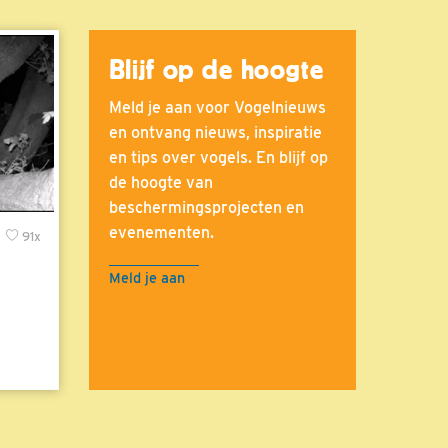
Blijf op de hoogte
Meld je aan voor Vogelnieuws
en ontvang nieuws, inspiratie
en tips over vogels. En blijf op
de hoogte van
beschermingsprojecten en
evenementen.
x
91x
Meld je aan