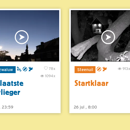
78x
913
zwaluw
Steenuil
1094x
laatste
Startklaar
vlieger
 , 23:59
26 jul , 8:00