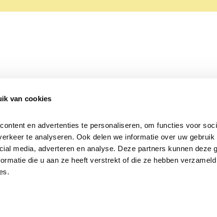
ik van cookies
Over Beleef de Lente
Mijn privacy
Cookieverklaring
ntent en advertenties te personaliseren, om functies voor socia
erkeer te analyseren. Ook delen we informatie over uw gebruik v
cial media, adverteren en analyse. Deze partners kunnen deze 
rmatie die u aan ze heeft verstrekt of die ze hebben verzameld 
es.
Samen voor
vogels en natuur