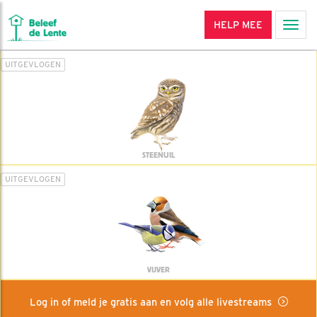
HELP MEE
Men
UITGEVLOGEN
STEENUIL
UITGEVLOGEN
VIJVER
Log in of meld je gratis aan en volg alle livestreams