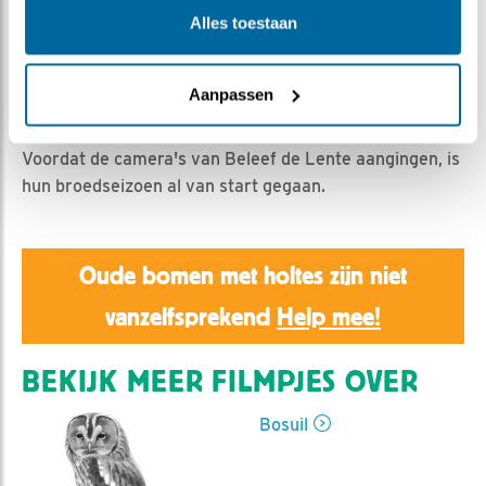
Emil | Geplaatst op 16 februari 2019, 23:59 |
Vind ik
Alles toestaan
leuk
|
Bewaar dit filmpje
|
1252x
Een (hernieuwde) kennismaking met het
bosuilenpaartje wat al jaren verblijft in de buurt van de
Aanpassen
Meinweg in Limburg
Voordat de camera's van Beleef de Lente aangingen, is
hun broedseizoen al van start gegaan.
Oude bomen met holtes zijn niet
vanzelfsprekend
Help mee!
BEKIJK MEER FILMPJES OVER
Bosuil