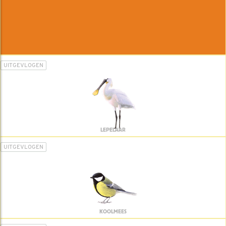
UITGEVLOGEN
LEPELAAR
UITGEVLOGEN
KOOLMEES