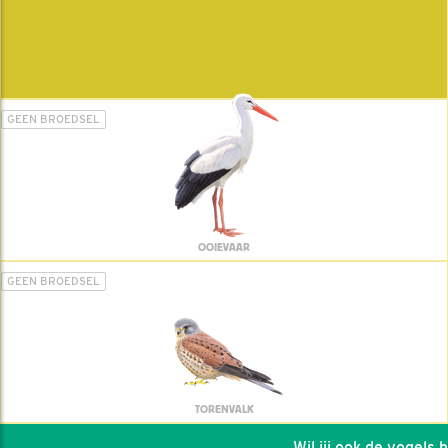
GEEN BROEDSEL
OOIEVAAR
GEEN BROEDSEL
TORENVALK
Wil jij ook de vogels hel