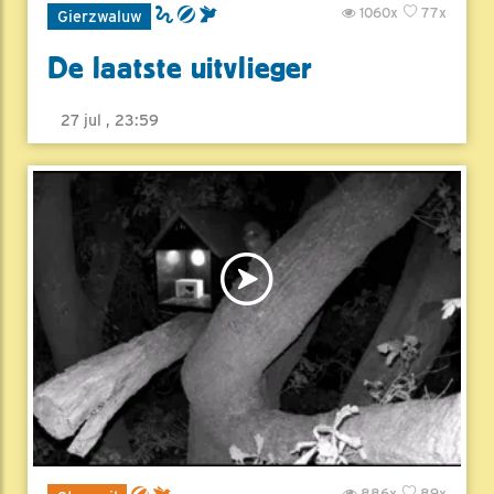
1060x
77x
Gierzwaluw
De laatste uitvlieger
27 jul , 23:59
886x
89x