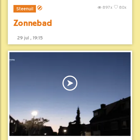
897x
80x
Steenuil
Zonnebad
29 jul , 19:15