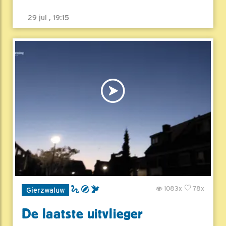
29 jul , 19:15
1083x
78x
Gierzwaluw
De laatste uitvlieger