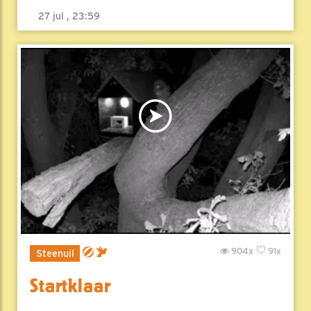
27 jul , 23:59
904x
91x
Steenuil
Startklaar