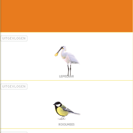
UITGEVLOGEN
LEPELAAR
UITGEVLOGEN
KOOLMEES