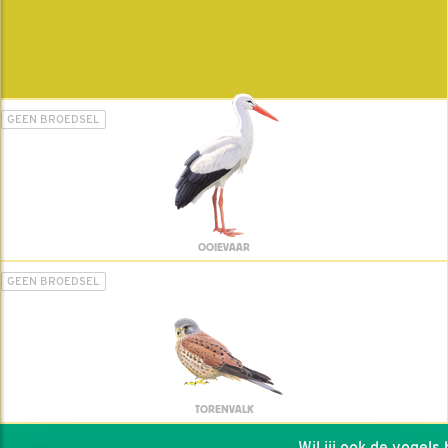
GEEN BROEDSEL
OOIEVAAR
GEEN BROEDSEL
TORENVALK
Wil jij ook de vogels he