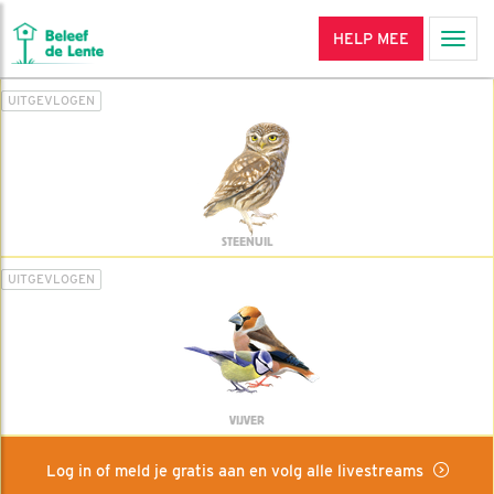
HELP MEE
Men
UITGEVLOGEN
STEENUIL
UITGEVLOGEN
VIJVER
Log in of meld je gratis aan en volg alle livestreams