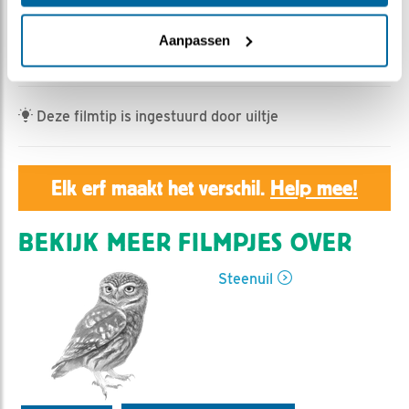
Geert | Geplaatst op 11 april 2023, 23:50 |
Vind ik
leuk
|
Bewaar dit filmpje
|
340x
Aanpassen
Vrouw steenuil onderbreekt het eentonige broeden.
Deze filmtip is ingestuurd door uiltje
Elk erf maakt het verschil.
Help mee!
BEKIJK MEER FILMPJES OVER
Steenuil