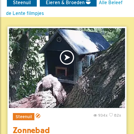
Steenuil
Eieren & Broeden
Alle Beleef
de Lente filmpjes
934x
82x
Steenuil
Zonnebad