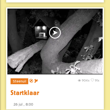
904x
91x
Steenuil
Startklaar
26 jul , 8:00