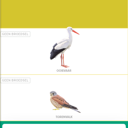
GEEN BROEDSEL
OOIEVAAR
GEEN BROEDSEL
TORENVALK
Wil jij ook de vogels h