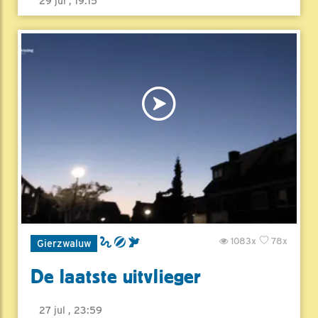
29 jul , 19:15
1083x
78x
Gierzwaluw
De laatste uitvlieger
27 jul , 23:59