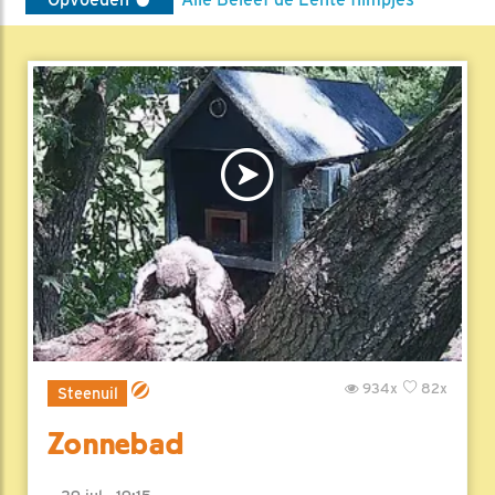
934x
82x
Steenuil
Zonnebad