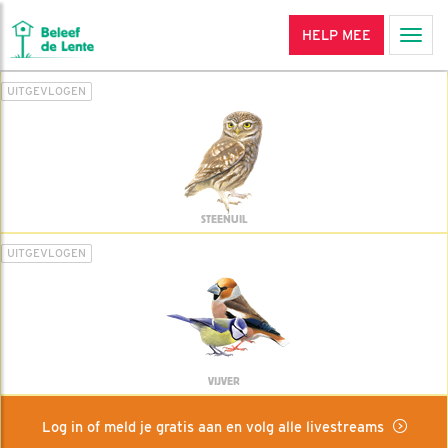
HELP MEE
Men
UITGEVLOGEN
STEENUIL
UITGEVLOGEN
VIJVER
Log in of meld je gratis aan en volg alle livestreams