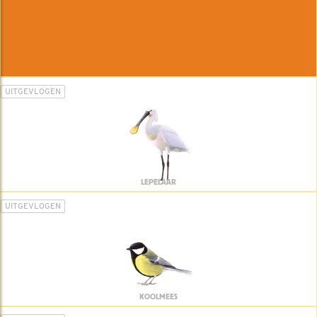
UITGEVLOGEN
LEPELAAR
UITGEVLOGEN
KOOLMEES