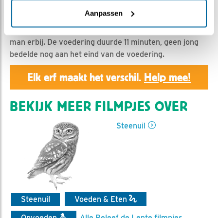
Geert | Geplaatst op 8 mei 2023, 18:36 |
Vind ik leuk
|
Bewaar dit filmpje
|
395x
Aanpassen
Vrouw steenuil geeft de vier jongen te eten, zonder
man erbij. De voedering duurde 11 minuten, geen jong
bedelde nog aan het eind van de voedering.
Elk erf maakt het verschil.
Help mee!
BEKIJK MEER FILMPJES OVER
Steenuil
Steenuil
Voeden & Eten
Opvoeden
Alle Beleef de Lente filmpjes