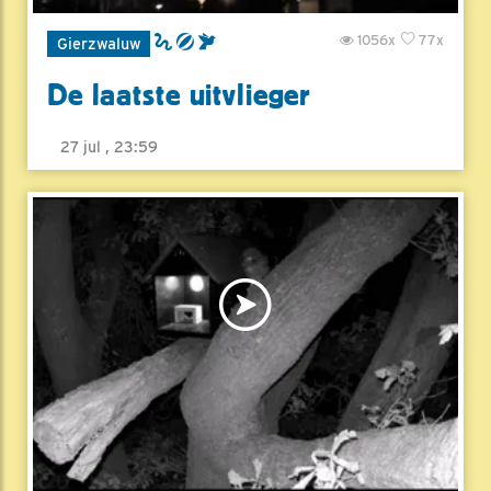
1056x
77x
Gierzwaluw
De laatste uitvlieger
27 jul , 23:59