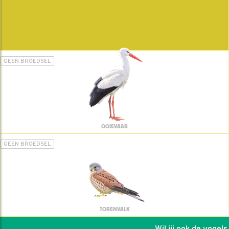
GEEN BROEDSEL
OOIEVAAR
GEEN BROEDSEL
TORENVALK
Wil jij ook de vogels h