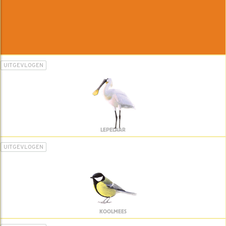
UITGEVLOGEN
LEPELAAR
UITGEVLOGEN
KOOLMEES