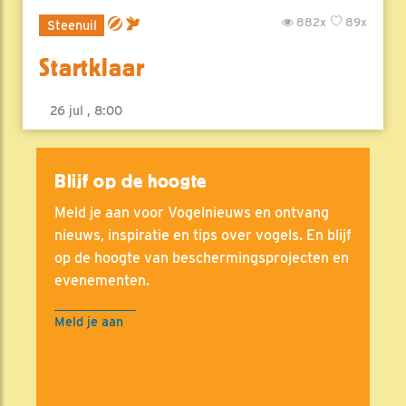
882x
89x
Steenuil
Startklaar
26 jul , 8:00
Blijf op de hoogte
Meld je aan voor Vogelnieuws en ontvang
nieuws, inspiratie en tips over vogels. En blijf
op de hoogte van beschermingsprojecten en
evenementen.
Meld je aan