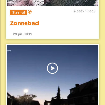
887x
80x
Steenuil
Zonnebad
29 jul , 19:15