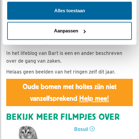
Emil | Geplaatst op 7 april 2019, 10:25 |
Vind ik leuk
|
Bewaar dit filmpje
|
1239x
Alles toestaan
Gisteren werd het kuiken van de bosuil geringd.
Volgens de ringers was dat geen probleem. wel bleek
Aanpassen
dat er sprake was van een gezwollen gewricht. Vandaar
het slechte bewegen van het kuiken.
In het lifeblog van Bart is een en ander beschreven
over de gang van zaken.
Helaas geen beelden van het ringen zelf dit jaar.
Oude bomen met holtes zijn niet
vanzelfsprekend
Help mee!
BEKIJK MEER FILMPJES OVER
Bosuil