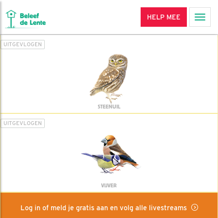
HELP MEE
Men
UITGEVLOGEN
STEENUIL
UITGEVLOGEN
VIJVER
Log in of meld je gratis aan en volg alle livestreams