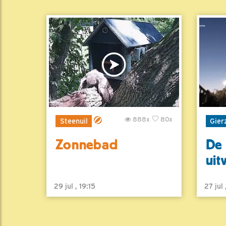
888x
80x
Steenuil
Gier
Zonnebad
De 
uit
29 jul , 19:15
27 jul