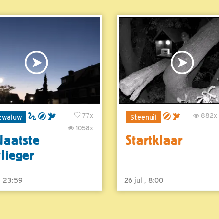
77x
882x
zwaluw
Steenuil
1058x
laatste
Startklaar
vlieger
 , 23:59
26 jul , 8:00