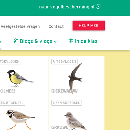
naar vogelbescherming.nl
HELP MEE
Veelgestelde vragen
Contact
Blogs & vlogs
In de klas
ITGEVLOGEN
UITGEVLOGEN
OLMEES
GIERZWALUW
EEN BROEDSEL
GEEN BROEDSEL
GRAUWE