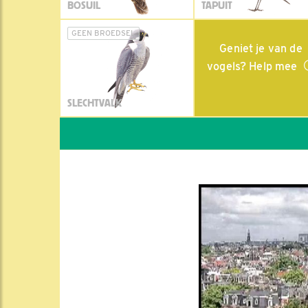
BOSUIL
TAPUIT
GEEN BROEDSEL
Geniet je van de
vogels? Help mee
SLECHTVALK