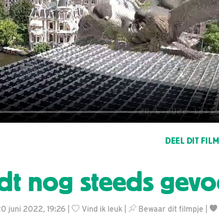
DEEL DIT FIL
dt nog steeds gev
20 juni 2022, 19:26 |
Vind ik leuk
|
Bewaar dit filmpje
|