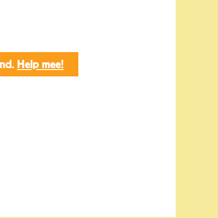
end.
Help mee!