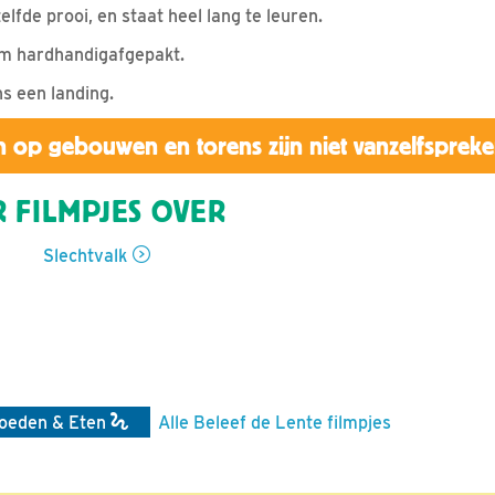
fde prooi, en staat heel lang te leuren.
em hardhandigafgepakt.
ns een landing.
 op gebouwen en torens zijn niet vanzelfsprek
 FILMPJES OVER
Slechtvalk
oeden & Eten
Alle Beleef de Lente filmpjes