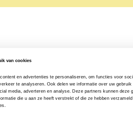
ik van cookies
Over Beleef de Lente
Mijn privacy
Cookieverklaring
ntent en advertenties te personaliseren, om functies voor socia
erkeer te analyseren. Ook delen we informatie over uw gebruik v
cial media, adverteren en analyse. Deze partners kunnen deze 
rmatie die u aan ze heeft verstrekt of die ze hebben verzameld 
es.
Samen voor
vogels en natuur