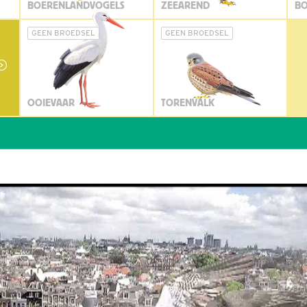
BOERENLANDVOGELS
ZEEAREND
BO
GEEN BROEDSEL
GEEN BROEDSEL
OOIEVAAR
TORENVALK