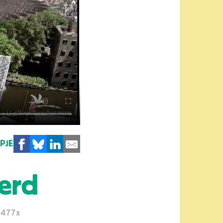
MPJE
oerd
477x