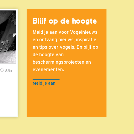
Blijf op de hoogte
Meld je aan voor Vogelnieuws
en ontvang nieuws, inspiratie
en tips over vogels. En blijf op
de hoogte van
beschermingsprojecten en
evenementen.
89x
Meld je aan