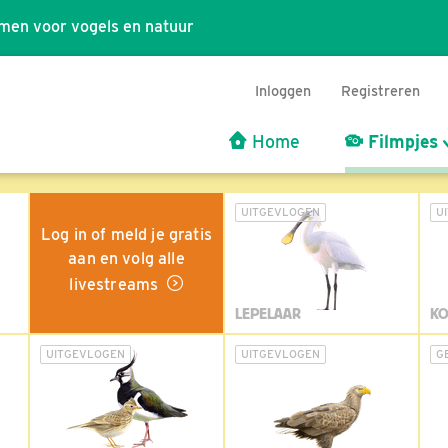
men voor vogels en natuur
Inloggen
Registreren
Home
Filmpjes
UITGEVLOGEN
U
Log in of meld je gratis
aan en volg alle
livestreams
LEPELAAR
KO
UITGEVLOGEN
UITGEVLOGEN
G