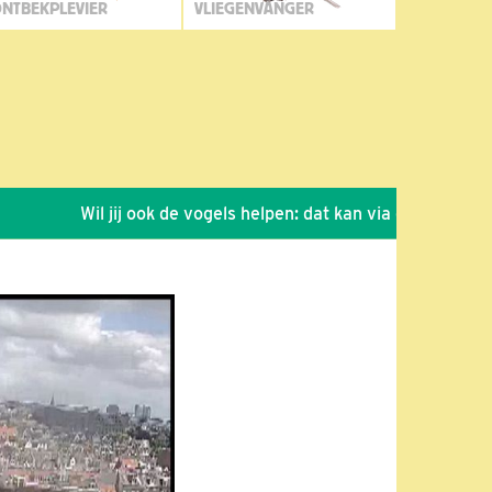
NTBEKPLEVIER
VLIEGENVANGER
Wil jij ook de vogels helpen: dat kan via de link!
*
Sei