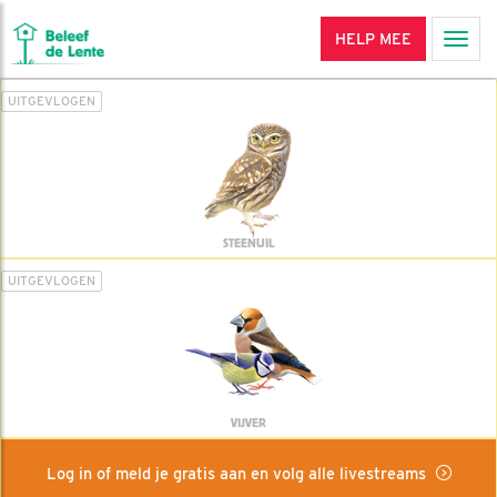
HELP MEE
Men
UITGEVLOGEN
STEENUIL
UITGEVLOGEN
VIJVER
Log in of meld je gratis aan en volg alle livestreams