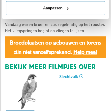
Aanpassen
Aaltje | Geplaatst op 16 juni 2022, 22:42 |
Vind ik
leuk
|
Bewaar dit filmpje
|
493x
Vandaag waren broer en zus regelmatig op het rooster.
Het vliegspringen begint op vliegen te lijken
Broedplaatsen op gebouwen en torens
zijn niet vanzelfsprekend.
Help mee!
BEKIJK MEER FILMPJES OVER
Slechtvalk