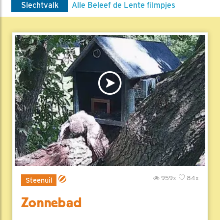
Slechtvalk
Alle Beleef de Lente filmpjes
959x
84x
Steenuil
Zonnebad