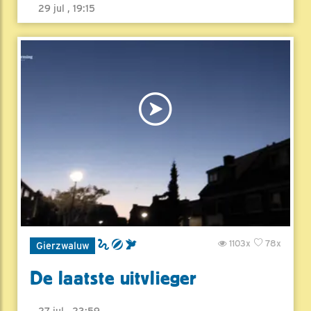
29 jul , 19:15
1103x
78x
Gierzwaluw
De laatste uitvlieger