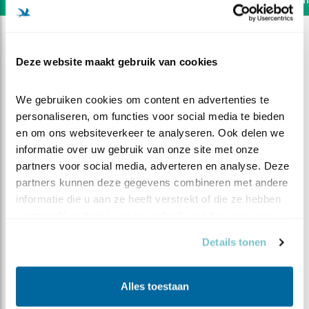
Deze website maakt gebruik van cookies
We gebruiken cookies om content en advertenties te 
personaliseren, om functies voor social media te bieden 
en om ons websiteverkeer te analyseren. Ook delen we 
informatie over uw gebruik van onze site met onze 
partners voor social media, adverteren en analyse. Deze 
partners kunnen deze gegevens combineren met andere 
informatie die u aan ze heeft verstrekt of die ze hebben 
verzameld op basis van uw gebruik van hun services.
DEEL DIT FILMPJE
Details tonen
Er is nog steeds veel te
Alles toestaan
genieten