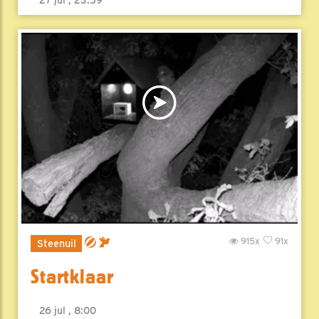
27 jul , 23:59
915x
91x
Steenuil
Startklaar
26 jul , 8:00