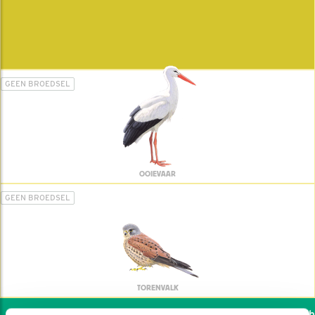
GEEN BROEDSEL
OOIEVAAR
GEEN BROEDSEL
TORENVALK
Wil jij ook de vogels hel