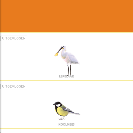
UITGEVLOGEN
LEPELAAR
UITGEVLOGEN
KOOLMEES