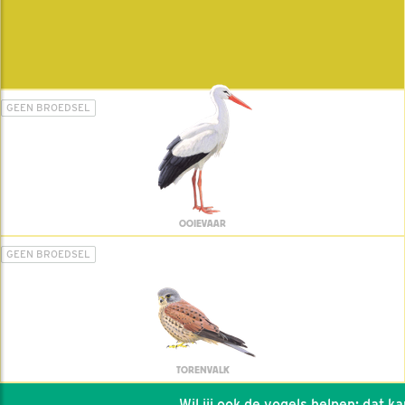
GEEN BROEDSEL
OOIEVAAR
GEEN BROEDSEL
TORENVALK
Wil jij ook de vogels helpen: dat kan 