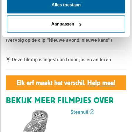
Geert | Geplaatst op 14 mei 2022, 7:01 |
Vind ik leuk
|
Alles toestaan
Bewaar dit filmpje
|
469x
Man steenuit heeft vrouw de kast laten zien.Daarop
Aanpassen
volgt een paring in de buurt van de buitencamera.
Deze avond zal het "fluitje" vier keer klinken.
(vervolg op de clip "Nieuwe avond, nieuwe kans")
Deze filmtip is ingestuurd door jos en anderen
Elk erf maakt het verschil.
Help mee!
BEKIJK MEER FILMPJES OVER
Steenuil