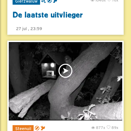
1046x
76x
Gierzwaluw
De laatste uitvlieger
27 jul , 23:59
877x
89x
Steenuil