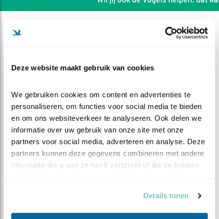
Deze website maakt gebruik van cookies
We gebruiken cookies om content en advertenties te 
personaliseren, om functies voor social media te bieden 
en om ons websiteverkeer te analyseren. Ook delen we 
informatie over uw gebruik van onze site met onze 
partners voor social media, adverteren en analyse. Deze 
partners kunnen deze gegevens combineren met andere 
informatie die u aan ze heeft verstrekt of die ze hebben 
DEEL DIT FILMPJE
verzameld op basis van uw gebruik van hun services.
En de kroon op het werk
Details tonen