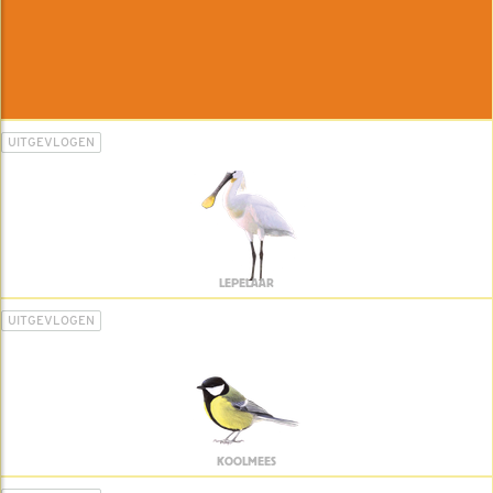
UITGEVLOGEN
LEPELAAR
UITGEVLOGEN
KOOLMEES