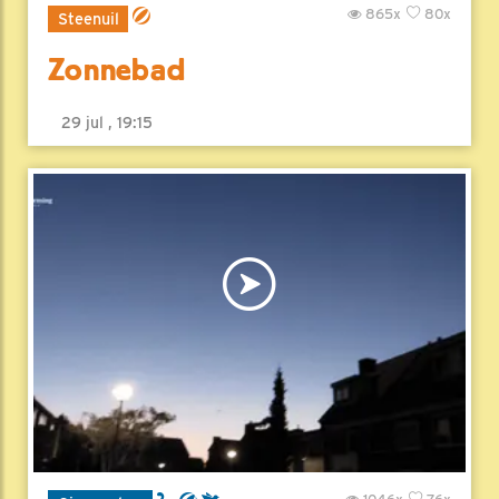
865x
80x
Steenuil
Zonnebad
29 jul , 19:15