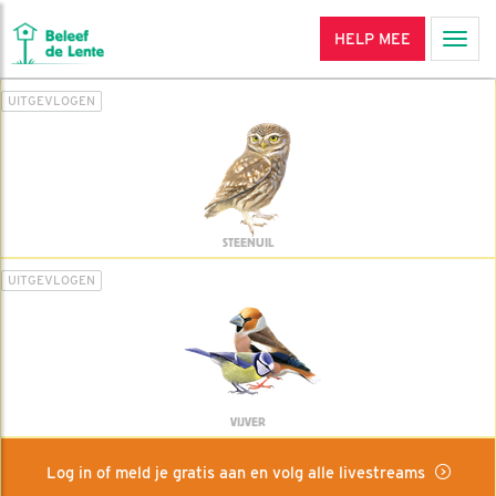
HELP MEE
Men
UITGEVLOGEN
STEENUIL
UITGEVLOGEN
VIJVER
Log in of meld je gratis aan en volg alle livestreams