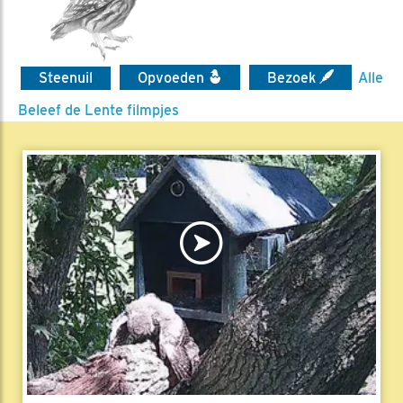
Steenuil
Opvoeden
Bezoek
Alle
Beleef de Lente filmpjes