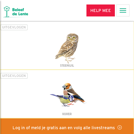
HELP MEE
Men
UITGEVLOGEN
STEENUIL
UITGEVLOGEN
VIJVER
Log in of meld je gratis aan en volg alle livestreams