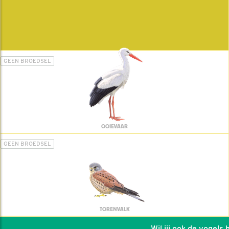
GEEN BROEDSEL
OOIEVAAR
GEEN BROEDSEL
TORENVALK
Wil jij ook de vogels he