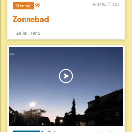
929x
80x
Steenuil
Zonnebad
29 jul , 19:15