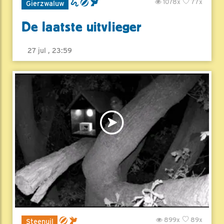
1078x
77x
Gierzwaluw
De laatste uitvlieger
27 jul , 23:59
899x
89x
Steenuil