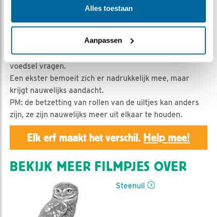
Geert | Geplaatst op 10 augustus 2019, 19:49 |
Vind ik
Alles toestaan
leuk
|
Bewaar dit filmpje
|
1074x
Man steenuil zit rustig in de nestkast. Hij wordt
Aanpassen
verdreven door vrouw steenuil.
Buiten komt het linksgeringde jong bij man steenuil om
voedsel vragen.
Een ekster bemoeit zich er nadrukkelijk mee, maar
krijgt nauwelijks aandacht.
PM: de betzetting van rollen van de uiltjes kan anders
zijn, ze zijn nauwelijks meer uit elkaar te houden.
Elk erf maakt het verschil.
Help mee!
BEKIJK MEER FILMPJES OVER
Steenuil