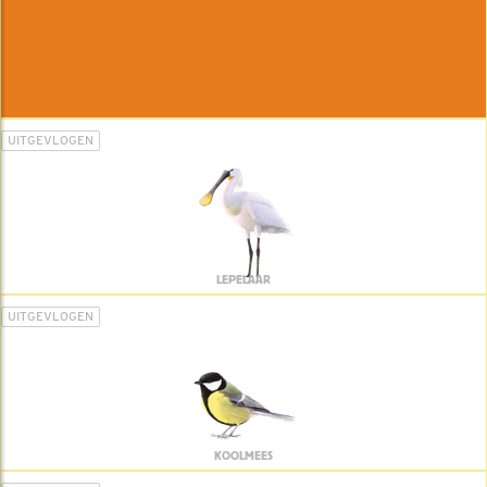
UITGEVLOGEN
LEPELAAR
UITGEVLOGEN
KOOLMEES