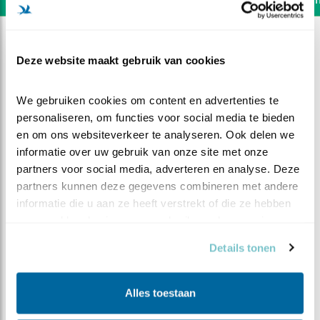
Deze website maakt gebruik van cookies
We gebruiken cookies om content en advertenties te 
personaliseren, om functies voor social media te bieden 
en om ons websiteverkeer te analyseren. Ook delen we 
informatie over uw gebruik van onze site met onze 
partners voor social media, adverteren en analyse. Deze 
partners kunnen deze gegevens combineren met andere 
informatie die u aan ze heeft verstrekt of die ze hebben 
verzameld op basis van uw gebruik van hun services.
DEEL DIT FILMPJE
Details tonen
Eindelijk! Kuuk #1
Alles toestaan