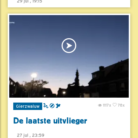
29 jul , 19:15
1117x
78x
Gierzwaluw
De laatste uitvlieger
27 jul , 23:59