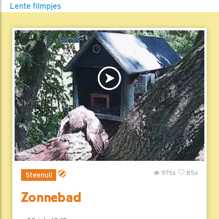
Lente filmpjes
975x
85x
Steenuil
Zonnebad