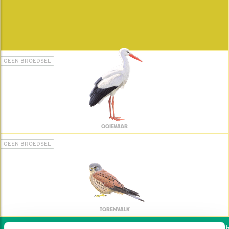
GEEN BROEDSEL
OOIEVAAR
GEEN BROEDSEL
TORENVALK
Wil jij ook de vogels he