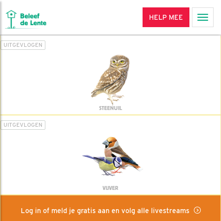
HELP MEE
Men
UITGEVLOGEN
STEENUIL
UITGEVLOGEN
VIJVER
Log in of meld je gratis aan en volg alle livestreams