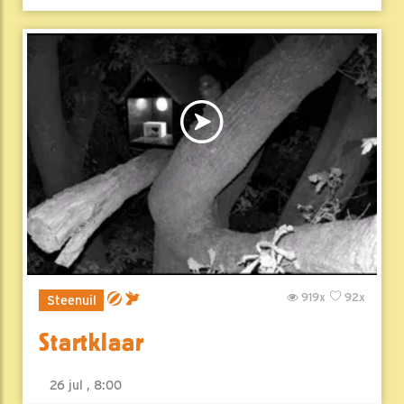
919x
92x
Steenuil
Startklaar
26 jul , 8:00