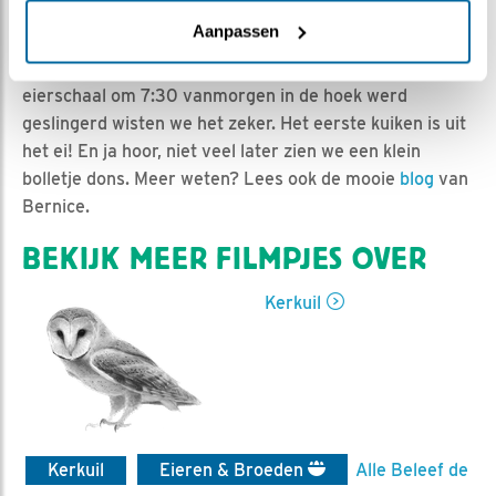
Esther Heideveld | Geplaatst op 12 mei 2021, 23:30 |
Vind ik leuk
|
Bewaar dit filmpje
|
687x
Aanpassen
Zo! Het lange wachten wordt beloond. Zodra de
eierschaal om 7:30 vanmorgen in de hoek werd
geslingerd wisten we het zeker. Het eerste kuiken is uit
het ei! En ja hoor, niet veel later zien we een klein
bolletje dons. Meer weten? Lees ook de mooie
blog
van
Bernice.
BEKIJK MEER FILMPJES OVER
Kerkuil
Kerkuil
Eieren & Broeden
Alle Beleef de