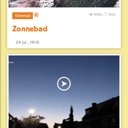
908x
80x
Steenuil
Zonnebad
29 jul , 19:15