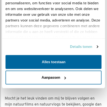
Natuurman Jonathan | Geplaatst op 17 juli 2022, 10:19 |
personaliseren, om functies voor social media te bieden 
Vind ik leuk
|
Bewaar dit filmpje
|
757x
en om ons websiteverkeer te analyseren. Ook delen we 
informatie over uw gebruik van onze site met onze 
We hebben er lang op moeten wachten, maar vandaag
partners voor social media, adverteren en analyse. Deze 
is het dan eindelijk zover.... de eerste vlucht, en wat
partners kunnen deze gegevens combineren met andere 
voor een!
informatie die u aan ze heeft verstrekt of die ze hebben 
verzameld op basis van uw gebruik van hun services.
Morgen vertrek ik voor 2 weken naar Polen en helaas is
dit voor mij ook mijn laatste seizoen als clipmaker bij
Details tonen
Beleef de Lente, omdat ik volgend jaar ga studeren om
leerkracht basisonderwijs te worden.
Alles toestaan
Mocht dit inderdaad mijn laatste clip zijn, dan wil ik jullie
allemaal enorm bedanken voor jullie enthousiasme,
tips, betrokkenheid en dankbaarheid. Dat heb ik enorm
Aanpassen
gewaardeerd. Ik hoop jullie nog eens tegen te komen,
misschien wel midden in de natuur.
Mocht je het leuk vinden om mij te blijven volgen en
mijn natuurfilms en natuurvlogs te bekijken, google dan