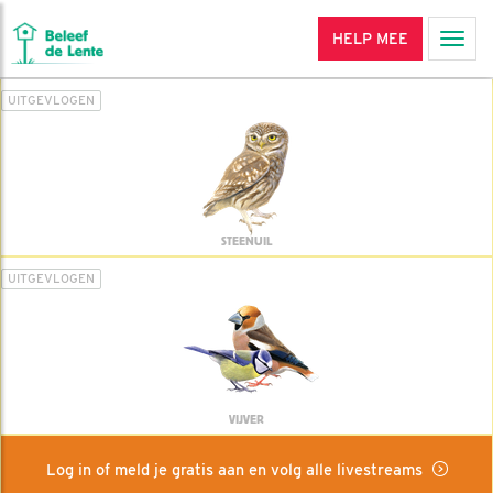
HELP MEE
Men
UITGEVLOGEN
STEENUIL
UITGEVLOGEN
VIJVER
Log in of meld je gratis aan en volg alle livestreams