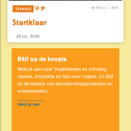
893x
89x
Steenuil
Startklaar
26 jul , 8:00
Blijf op de hoogte
Meld je aan voor Vogelnieuws en ontvang
nieuws, inspiratie en tips over vogels. En blijf
op de hoogte van beschermingsprojecten en
evenementen.
Meld je aan