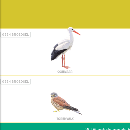
GEEN BROEDSEL
OOIEVAAR
GEEN BROEDSEL
TORENVALK
Wil jij ook de vogels hel