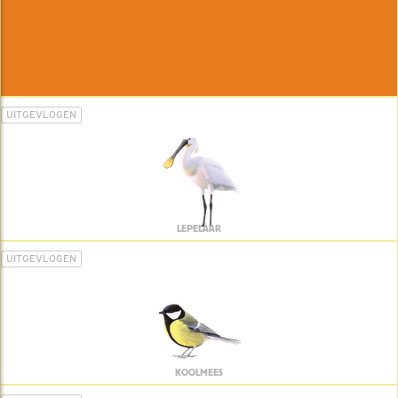
UITGEVLOGEN
LEPELAAR
UITGEVLOGEN
KOOLMEES