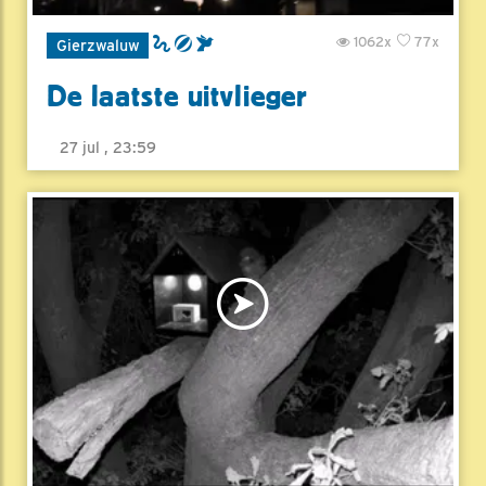
1062x
77x
Gierzwaluw
De laatste uitvlieger
27 jul , 23:59