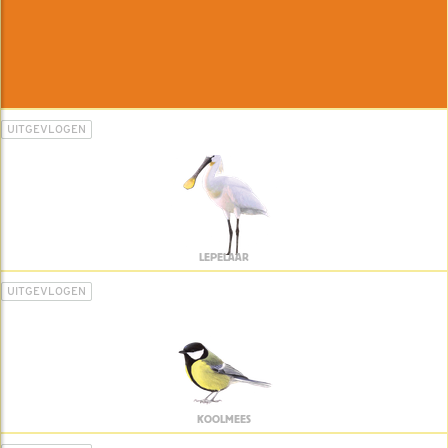
UITGEVLOGEN
LEPELAAR
UITGEVLOGEN
KOOLMEES