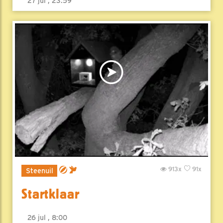
27 jul , 23:59
913x
91x
Steenuil
Startklaar
26 jul , 8:00