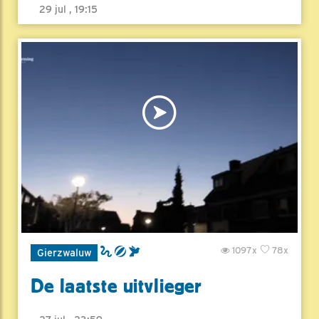
29 jul , 19:15
1097x
78x
Gierzwaluw
De laatste uitvlieger