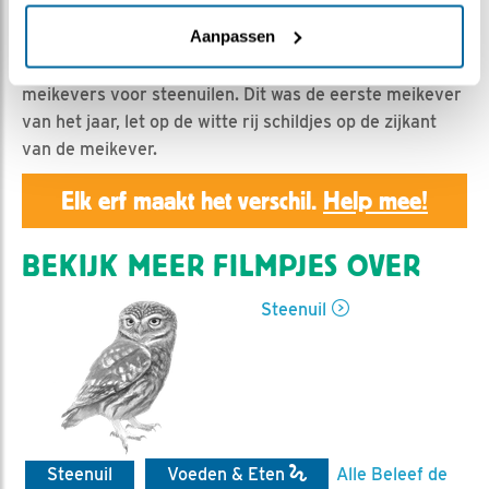
Geert | Geplaatst op 16 april 2019, 23:55 |
Vind ik
leuk
|
Bewaar dit filmpje
|
1199x
Aanpassen
Wat verse asperges zijn voor mensen, zijn nieuwe
meikevers voor steenuilen. Dit was de eerste meikever
van het jaar, let op de witte rij schildjes op de zijkant
van de meikever.
Elk erf maakt het verschil.
Help mee!
BEKIJK MEER FILMPJES OVER
Steenuil
Steenuil
Voeden & Eten
Alle Beleef de