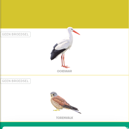
GEEN BROEDSEL
OOIEVAAR
GEEN BROEDSEL
TORENVALK
Wil jij ook de vogels hel