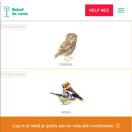
HELP MEE
Men
UITGEVLOGEN
STEENUIL
UITGEVLOGEN
VIJVER
Log in of meld je gratis aan en volg alle livestreams