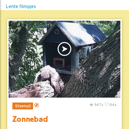
Lente filmpjes
947x
84x
Steenuil
Zonnebad