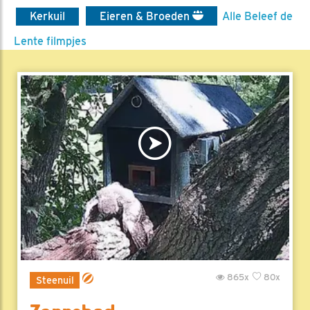
Kerkuil
Eieren & Broeden
Alle Beleef de
Lente filmpjes
865x
80x
Steenuil