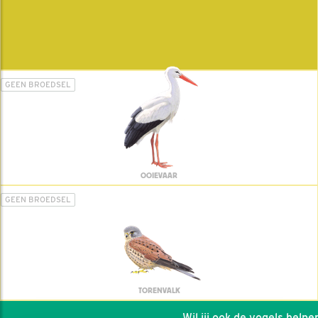
GEEN BROEDSEL
OOIEVAAR
GEEN BROEDSEL
TORENVALK
Wil jij ook de vogels helpen: 