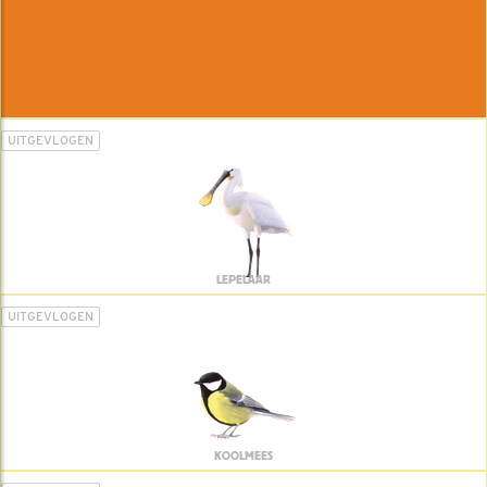
UITGEVLOGEN
LEPELAAR
UITGEVLOGEN
KOOLMEES