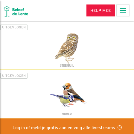
HELP MEE
Men
UITGEVLOGEN
STEENUIL
UITGEVLOGEN
VIJVER
Log in of meld je gratis aan en volg alle livestreams