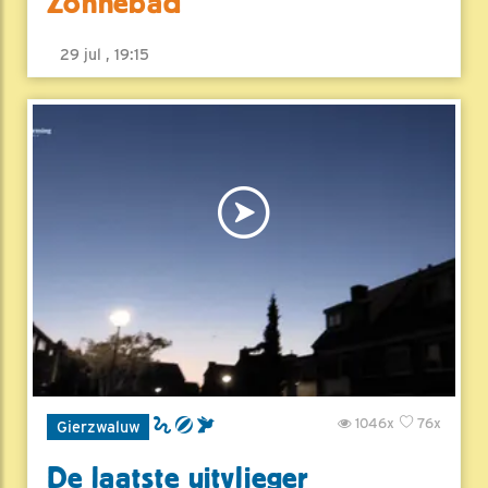
Zonnebad
29 jul , 19:15
1046x
76x
Gierzwaluw
De laatste uitvlieger