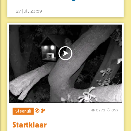
27 jul , 23:59
877x
89x
Steenuil
Startklaar