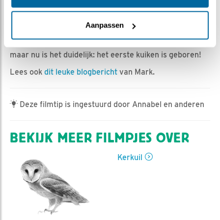
Esther Heideveld | Geplaatst op 23 mei 2022, 18:56 |
Vind ik leuk
|
Bewaar dit filmpje
|
535x
Aanpassen
Op 22 mei, even na 23 uur zien we een gebroken
eierschaal. We hoorden al een tijd geriedel uit het ei,
maar nu is het duidelijk: het eerste kuiken is geboren!
Lees ook
dit leuke blogbericht
van Mark.
Deze filmtip is ingestuurd door Annabel en anderen
BEKIJK MEER FILMPJES OVER
Kerkuil