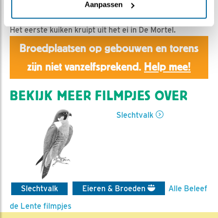
Aaltje | Geplaatst op 25 april 2017, 13:40 |
Vind ik
Aanpassen
leuk
|
Bewaar dit filmpje
|
1796x
Het eerste kuiken kruipt uit het ei in De Mortel.
Broedplaatsen op gebouwen en torens
zijn niet vanzelfsprekend.
Help mee!
BEKIJK MEER FILMPJES OVER
Slechtvalk
Slechtvalk
Eieren & Broeden
Alle Beleef
de Lente filmpjes