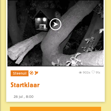
903x
91x
Steenuil
Startklaar
26 jul , 8:00