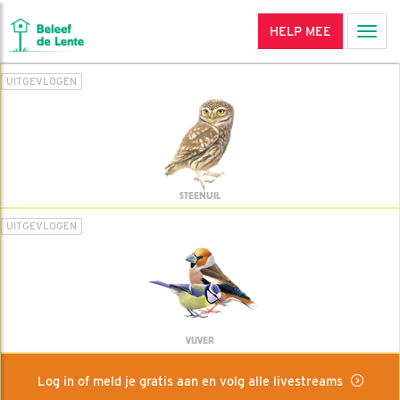
HELP MEE
Men
UITGEVLOGEN
STEENUIL
UITGEVLOGEN
VIJVER
Log in of meld je gratis aan en volg alle livestreams