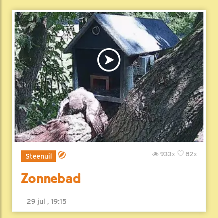
933x
82x
Steenuil
Zonnebad
29 jul , 19:15