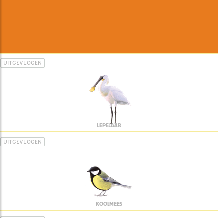
UITGEVLOGEN
LEPELAAR
UITGEVLOGEN
KOOLMEES