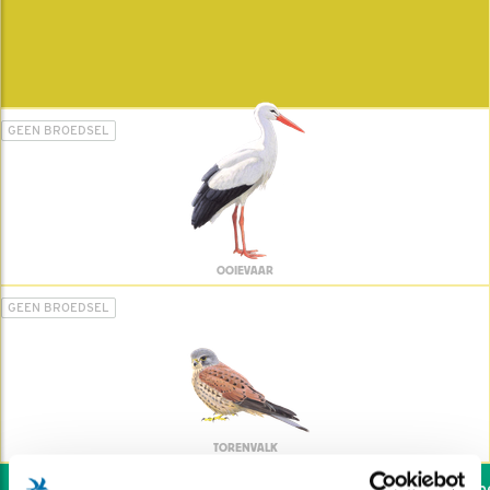
GEEN BROEDSEL
OOIEVAAR
GEEN BROEDSEL
TORENVALK
Wil jij ook de vogels helpen