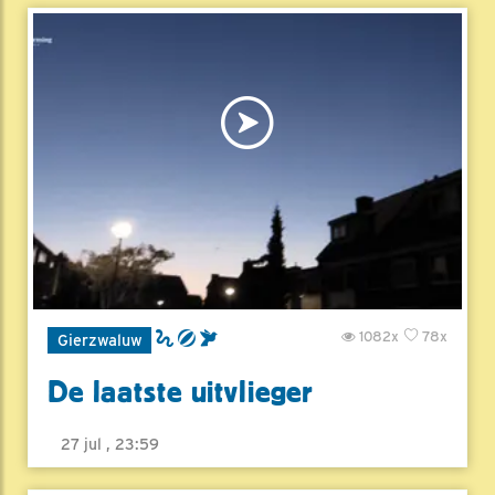
1082x
78x
Gierzwaluw
De laatste uitvlieger
27 jul , 23:59